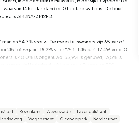
Holland
, in de gemeente
Maassluis
, in de wijk
Dijkpolder
De
, waarvan 14 hectare land en 0 hectare water is. De buurt
bied is 3142NA-3142PD.
% man en 54,7% vrouw. De meeste inwoners zijn 65 jaar of
r '45 tot 65 jaar', 18,2% voor '25 tot 45 jaar', 12,4% voor '0
 inwoners is 40,0% is ongehuwd, 35,9% is gehuwd, 13,5% is
s komen uit Nederland, 40 komen uit Europa en 350
 daarvan zijn eenpersoonshuishoudens, 24,7% huishoudens
eren. De gemiddelde huishoudensgrootte is 1,7 personen.
s. Het gemiddelde inkomen per inkomensontvanger is
nstraat
Rozenlaan
Weverskade
Lavendelstraat
ionale gemiddelde van €35.800. Per inwoner ligt het
tlandseweg
Wagenstraat
Oleanderpark
Narcisstraat
0%) lager is dan het nationale gemiddelde van €29.200.
delbaar opgeleid. 49,1% heeft HAVO, VWO of MBO 2-4,
O of WO.