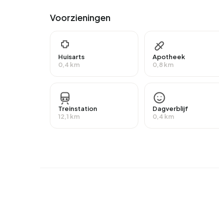
Van de 850 inwoners heeft ongeveer 40% betaal
Voorzieningen
dan het nationale gemiddelde van 65%. Het mere
terwijl 13% als zelfstandige actief is. In Bloeme
grootste groep is die met een AOW-uitkering. 3
Huisarts
Apotheek
0,4 km
0,8 km
Woningen
In Bloemenbuurt zijn er 487 woningen met een 
ongeveer 99% bewoond en 1% onbewoond. De me
Treinstation
Dagverblijf
84% huurwoningen en 16% koopwoningen. Van de wo
12,1 km
0,4 km
woningcorporaties en 1% van overige verhuurd
Bloemenbuurt zijn 1950-1970 (46%) en 1970-19
Koopwoningen
Momenteel zijn er geen woningen te koop in Bl
Oleanderpark 130
door Opschoor Makelaar op Fun
Bloemenbuurt.