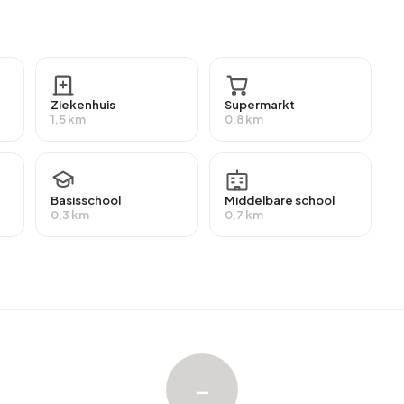
d werk, wat neerkomt op 340 mensen. Dit is 25% lager
ndeel van de werknemers werkt in loondienst (87%),
nbuurt ontvangt 53% van de inwoners een uitkering. De
20 personen ontvangen deze uitkering.
Ziekenhuis
Supermarkt
1,5 km
0,8 km
gemiddelde WOZ-waarde van €226.000. Hiervan is
este woningen zijn huurwoningen. Dit komt neer op
Basisschool
Middelbare school
ningen is 16% in particulier bezit, 83% in handen van
0,3 km
0,7 km
ers. De meest voorkomende bouwperiodes in
80 (26%).
oemenbuurt. De nieuwste aangeboden woning is
da. Afgelopen jaar zijn er geen woningen verkocht in
–