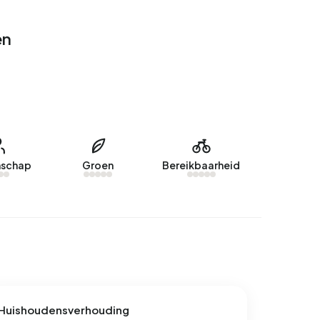
en
schap
Groen
Bereikbaarheid
Huishoudensverhouding