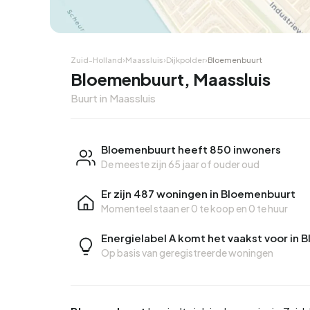
Zuid-Holland
›
Maassluis
›
Dijkpolder
›
Bloemenbuurt
Bloemenbuurt, Maassluis
Buurt in Maassluis
Bloemenbuurt heeft 850 inwoners
De meeste zijn 65 jaar of ouder oud
Er zijn 487 woningen in Bloemenbuurt
Momenteel staan er
0 te koop
en
0 te huur
Energielabel A komt het vaakst voor in
Op basis van geregistreerde woningen