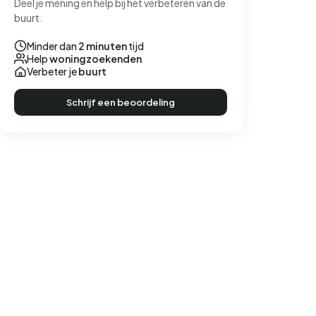
Deel je mening en help bij het verbeteren van de
buurt.
Minder dan
2 minuten
tijd
Help
woningzoekenden
Verbeter je
buurt
Schrijf een beoordeling