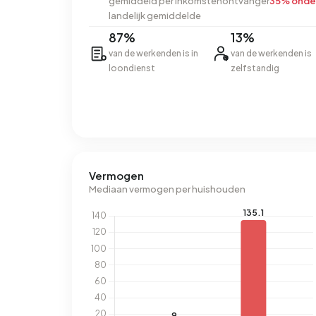
gemiddeld per inkomstenontvanger
35% onde
landelijk gemiddelde
87%
13%
van de werkenden is in
van de werkenden is
loondienst
zelfstandig
Vermogen
Mediaan vermogen per huishouden