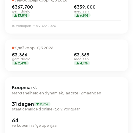
Verkoopprijs koop · Q3 2026
€367.700
€359.000
gemiddeld
mediaan
▲ 13,5%
▲ 6,9%
10 verkopen · t.o.v. Q2 2026
€/m² koop · Q3 2026
€3.366
€3.369
gemiddeld
mediaan
▲ 2,4%
▲ 4,1%
Koopmarkt
Marktsnelheid en dynamiek, laatste 12 maanden
31 dagen
▼ 9,7%
staat gemiddeld online · t.o.v. vorig jaar
64
verkopen in afgelopen jaar