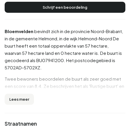
Schrijf een beoordeling
Bloemvelden
bevindt zich in de provincie
Noord-Brabant
,
in de gemeente
Helmond
, in de wijk
Helmond-Noord
De
buurt heeft een totaal oppervlakte van 57 hectare,
waarvan 57 hectare land en 0 hectare water is. De buurt is
gecodeerd als BU07941200. Het postcodegebied is
5702AD-5702XZ.
Twee bewoners beoordelen de buurt als zeer goed met
een score van 8.4. Ze beschrijven het als 'Rustige buurt' en
'Gezelligheid, samenleving'. Op basis van een beperkt
Lees meer
aantal beoordelingen zijn er nog geen duidelijke trends
zichtbaar in deze buurt.
Inwoners
Straatnamen