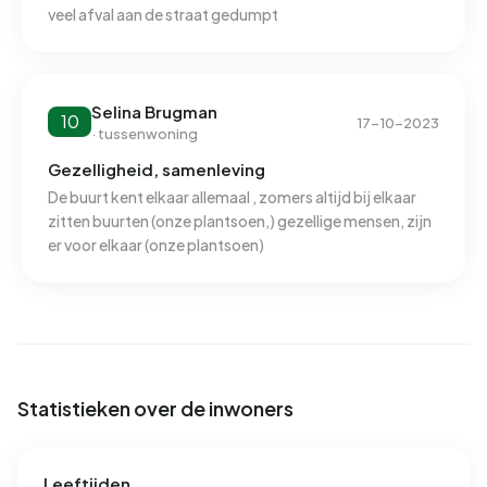
verbruik van 930 m³ per adres ligt het aardgasverbruik 27%
veel afval aan de straat gedumpt
onder het landelijke gemiddelde van 1.280 m³.
Selina Brugman
10
17-10-2023
· tussenwoning
Gezelligheid, samenleving
De buurt kent elkaar allemaal , zomers altijd bij elkaar
zitten buurten (onze plantsoen,) gezellige mensen, zijn
er voor elkaar (onze plantsoen)
Statistieken over de inwoners
Leeftijden