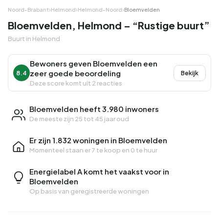
Noord-Brabant
›
Helmond
›
Helmond-Noord
›
Bloemvelden
Bloemvelden, Helmond – “Rustige buurt”
Buurt in Helmond
Bewoners geven Bloemvelden een
zeer goede beoordeling
8.4
Bekijk
Deze score komt uit 2 reacties
Bloemvelden heeft 3.980 inwoners
De meeste zijn 25 tot 45 jaar oud
Er zijn 1.832 woningen in Bloemvelden
Momenteel staan er
7 te koop
en
0 te huur
Energielabel A komt het vaakst voor in
Bloemvelden
Op basis van geregistreerde woningen