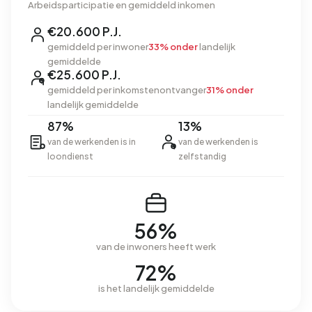
Arbeidsparticipatie en gemiddeld inkomen
€20.600 P.J.
gemiddeld per inwoner
33% onder
landelijk
gemiddelde
€25.600 P.J.
gemiddeld per inkomstenontvanger
31% onder
landelijk gemiddelde
87%
13%
van de werkenden is in
van de werkenden is
loondienst
zelfstandig
56%
van de inwoners heeft werk
72%
is het landelijk gemiddelde