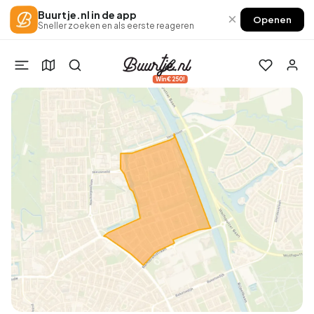
Buurtje.nl in de app
×
Openen
Sneller zoeken en als eerste reageren
Win €250!