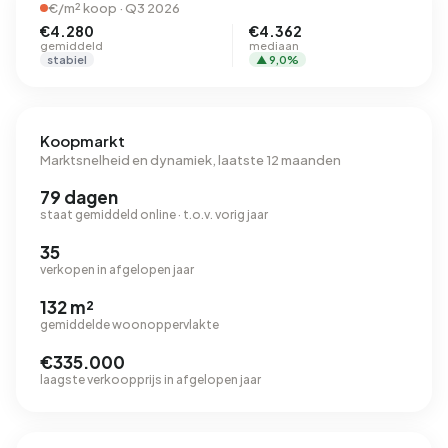
€/m² koop · Q3 2026
€4.280
€4.362
gemiddeld
mediaan
stabiel
▲ 9,0%
Koopmarkt
Marktsnelheid en dynamiek, laatste 12 maanden
79 dagen
staat gemiddeld online · t.o.v. vorig jaar
35
verkopen in afgelopen jaar
132 m²
gemiddelde woonoppervlakte
€335.000
laagste verkoopprijs in afgelopen jaar