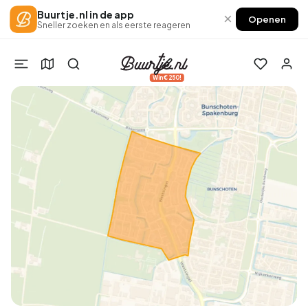
Buurtje.nl in de app
×
Openen
Sneller zoeken en als eerste reageren
Win €250!