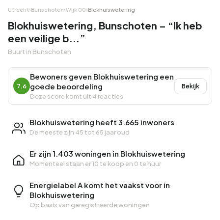
Utrecht
›
Bunschoten
›
Wijk 00
›
Blokhuiswetering
Blokhuiswetering, Bunschoten – “Ik heb
een veilige b...”
Buurt in Bunschoten
Bewoners geven Blokhuiswetering een
goede beoordeling
7.6
Bekijk
Deze score komt uit 4 reacties
Blokhuiswetering heeft 3.665 inwoners
De meeste zijn 45 tot 65 jaar oud
Er zijn 1.403 woningen in Blokhuiswetering
Momenteel staan er
10 te koop
en
0 te huur
Energielabel A komt het vaakst voor in
Blokhuiswetering
Op basis van geregistreerde woningen