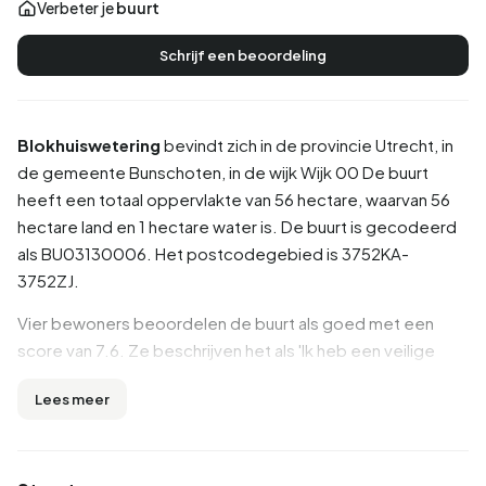
Verbeter je
buurt
Schrijf een beoordeling
Blokhuiswetering
bevindt zich in de provincie
Utrecht
, in
de gemeente
Bunschoten
, in de wijk
Wijk 00
De buurt
heeft een totaal oppervlakte van 56 hectare, waarvan 56
hectare land en 1 hectare water is. De buurt is gecodeerd
als BU03130006. Het postcodegebied is 3752KA-
3752ZJ.
Vier bewoners beoordelen de buurt als goed met een
score van 7.6. Ze beschrijven het als 'Ik heb een veilige
buurt', 'Ik woon in een veilige buurt we kijken naar elkaar om'
Lees meer
en 'Asociaal'. Details als veiligheid, bereikbaarheid,
onderwijs worden goed beoordeeld in deze buurt, terwijl
gemeenschap en hygiëne minder goed scoren.