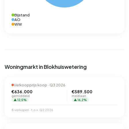
Bijstand
AO
WW
Woningmarkt in Blokhuiswetering
Verkoopprijs koop · Q3 2026
€636.000
€589.500
gemiddeld
mediaan
▲ 12,5%
▲ 16,2%
8 verkopen · t.o.v. Q2 2026