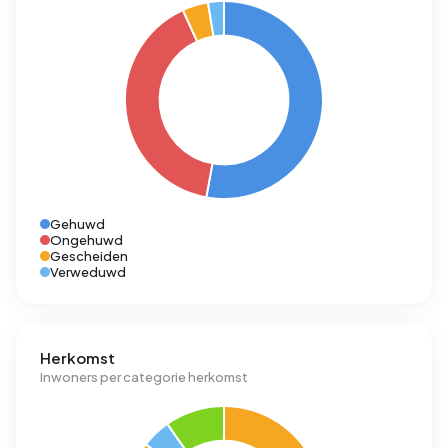
Gehuwd
Ongehuwd
Gescheiden
Verweduwd
Herkomst
Inwoners per categorie herkomst