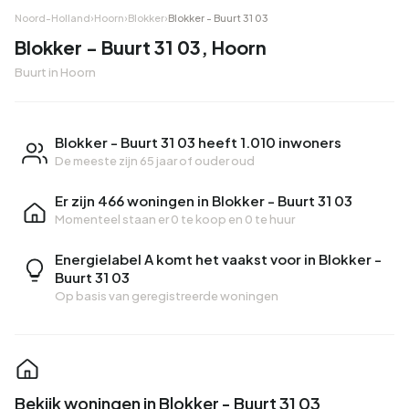
Noord-Holland
›
Hoorn
›
Blokker
›
Blokker - Buurt 31 03
Blokker - Buurt 31 03, Hoorn
Buurt in Hoorn
Blokker - Buurt 31 03 heeft 1.010 inwoners
De meeste zijn 65 jaar of ouder oud
Er zijn 466 woningen in Blokker - Buurt 31 03
Momenteel staan er
0 te koop
en
0 te huur
Energielabel A komt het vaakst voor in Blokker -
Buurt 31 03
Op basis van geregistreerde woningen
Bekijk woningen in Blokker - Buurt 31 03