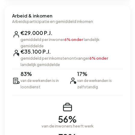
Arbeid & inkomen
Arbeidsparticipatie en gemiddeld inkomen
€29.000 P.J.
gemiddeld per inwoner
6% onder
landelijk
gemiddelde
€35.100 P.J.
gemiddeld per inkomstenontvanger
6% onder
landelijk gemiddelde
83%
17%
van de werkenden is in
van de werkenden is
loondienst
zelfstandig
56%
van de inwoners heeft werk