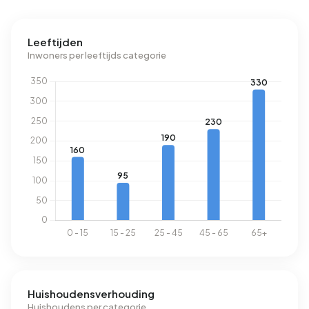
perceeloppervlak is dat €14 per maand.
Leeftijden
Energie
Inwoners per leeftijds categorie
In Blokker - Buurt 31 03 zijn er 468 adressen met een
geregistreerd energielabel. De meest voorkomende
labels zijn C (44%), A (25%) en B (18%). Gemiddeld
verbruikt een adres in Blokker - Buurt 31 03 2.570 kWh aan
elektriciteit per jaar. Daarmee ligt het 9% lager dan het
landelijke gemiddelde van 2.810 kWh. Met een jaarlijkse
verbruik van 930 m³ per adres ligt het aardgasverbruik 27%
onder het landelijke gemiddelde van 1.280 m³.
Huishoudensverhouding
Huishoudens per categorie