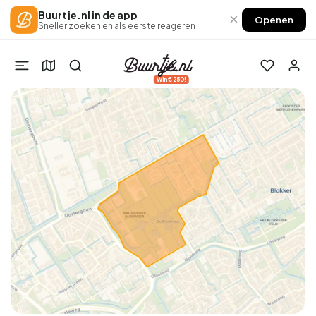
Buurtje.nl in de app
×
Openen
Sneller zoeken en als eerste reageren
Win €250!