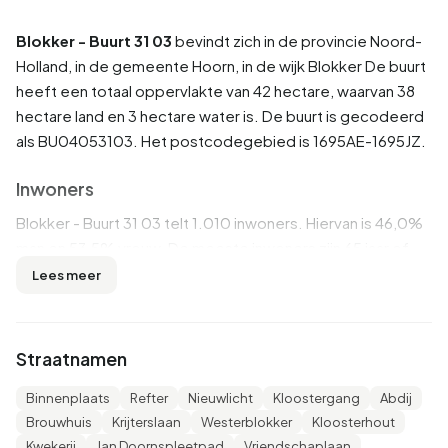
Blokker - Buurt 31 03
bevindt zich in de provincie
Noord-
Holland
, in de gemeente
Hoorn
, in de wijk
Blokker
De buurt
heeft een totaal oppervlakte van 42 hectare, waarvan 38
hectare land en 3 hectare water is. De buurt is gecodeerd
als BU04053103. Het postcodegebied is 1695AE-1695JZ.
Inwoners
Blokker - Buurt 31 03 telt 1.010 inwoners. Hiervan is 46,0%
man en 53,5% vrouw. De meeste inwoners zijn 65 jaar of
ouder (32,7%). De overige leeftijden zijn 22,8% voor '45
Lees meer
tot 65 jaar', 18,8% voor '25 tot 45 jaar', 15,8% voor '0 tot 15
jaar' en 9,4% voor '15 tot 25 jaar'. Van de inwoners is 43,1%
is ongehuwd, 42,1% is gehuwd, 8,4% is gescheiden en
Straatnamen
6,4% is verweduwd. 845 inwoners komen uit Nederland,
70 komen uit Europa en 100 komen uit landen buiten
Binnenplaats
Refter
Nieuwlicht
Kloostergang
Abdij
Europa.
Brouwhuis
Krijterslaan
Westerblokker
Kloosterhout
Kwekerij
Jan Doornspleetpad
Vriendschaplaan