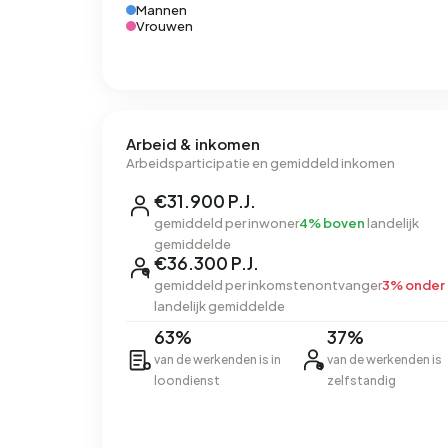
Mannen
Vrouwen
Arbeid & inkomen
Arbeidsparticipatie en gemiddeld inkomen
€31.900 P.J.
gemiddeld per inwoner
4% boven
landelijk
gemiddelde
€36.300 P.J.
gemiddeld per inkomstenontvanger
3% onder
landelijk gemiddelde
63%
37%
van de werkenden is in
van de werkenden is
loondienst
zelfstandig