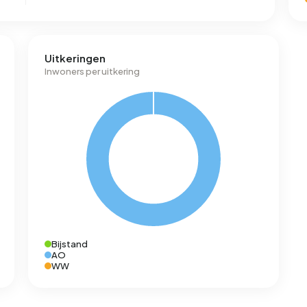
Uitkeringen
Inwoners per uitkering
Bijstand
AO
WW