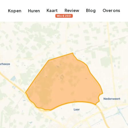
Kaart
Review
Blog
Over ons
Kopen
Huren
Win €250!