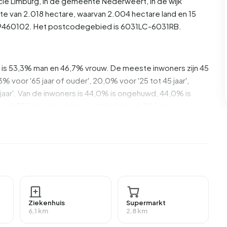
cie
Limburg
, in de gemeente
Nederweert
, in de wijk
te van 2.018 hectare, waarvan 2.004 hectare land en 15
U09460102. Het postcodegebied is 6031LC-6031RB.
is 53,3% man en 46,7% vrouw. De meeste inwoners zijn 45
3% voor '65 jaar of ouder', 20,0% voor '25 tot 45 jaar',
5 jaar'. Van de inwoners is 44,0% is ongehuwd, 44,0% is
wd. 335 inwoners komen uit Nederland, 30 komen uit
 33,3% daarvan zijn eenpersoonshuishoudens, 30,3%
ens met kinderen. De gemiddelde huishoudensgrootte is
vangers. Het gemiddelde inkomen per
oger is dan het nationale gemiddelde van €35.800. Per
Ziekenhuis
Supermarkt
, wat €2.700 (9%) hoger is dan het nationale gemiddelde
6,1 km
2,8 km
oogbosweg zijn middelbaar opgeleid. 45,2% heeft