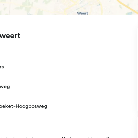
weert
rs
sweg
n Boeket-Hoogbosweg