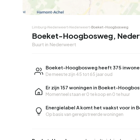
Limburg
›
Nederweert
›
Nederweert
›
Boeket-Hoogbosweg
Boeket-Hoogbosweg, Neder
Buurt in Nederweert
Boeket-Hoogbosweg heeft 375 inwone
De meeste zijn 45 tot 65 jaar oud
Er zijn 157 woningen in Boeket-Hoogbo
Momenteel staan er
0 te koop
en
0 te huur
Energielabel A komt het vaakst voor i
Op basis van geregistreerde woningen