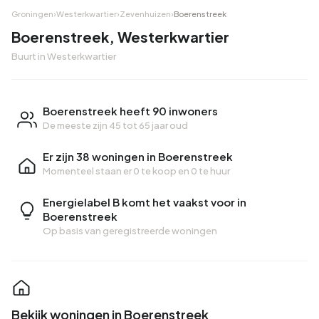
Groningen
›
Westerkwartier
›
Zevenhuizen
›
Boerenstreek
Boerenstreek, Westerkwartier
Buurt in Westerkwartier
Boerenstreek heeft 90 inwoners
De meeste zijn 45 tot 65 jaar oud
Er zijn 38 woningen in Boerenstreek
Momenteel staan er
0 te koop
en
0 te huur
Energielabel B komt het vaakst voor in
Boerenstreek
Op basis van geregistreerde woningen
Bekijk woningen in Boerenstreek