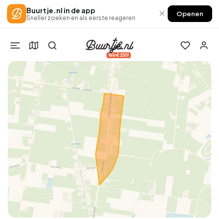
Buurtje.nl in de app
×
Openen
Sneller zoeken en als eerste reageren
Win €250!