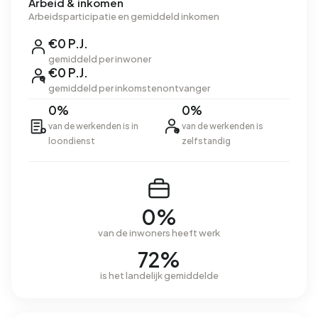
Arbeid & inkomen
Arbeidsparticipatie en gemiddeld inkomen
€0 P.J.
gemiddeld per inwoner
€0 P.J.
gemiddeld per inkomstenontvanger
0%
0%
van de werkenden is in
van de werkenden is
loondienst
zelfstandig
0%
van de inwoners heeft werk
72%
is het landelijk gemiddelde