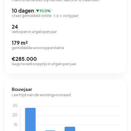
10 dagen
▼ 92,0%
staat gemiddeld online · t.o.v. vorig jaar
24
verkopen in afgelopen jaar
179 m²
gemiddelde woonoppervlakte
€285.000
laagste verkoopprijs in afgelopen jaar
Bouwjaar
Leeftijd van de woningvoorraad