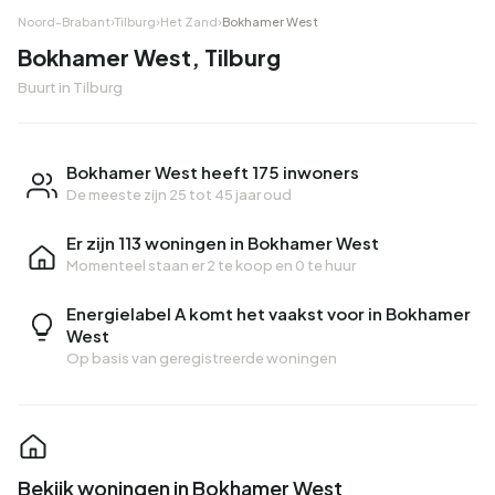
Noord-Brabant
›
Tilburg
›
Het Zand
›
Bokhamer West
Bokhamer West, Tilburg
Buurt in Tilburg
Bokhamer West heeft 175 inwoners
De meeste zijn 25 tot 45 jaar oud
Er zijn 113 woningen in Bokhamer West
Momenteel staan er
2 te koop
en
0 te huur
Energielabel A komt het vaakst voor in Bokhamer
West
Op basis van geregistreerde woningen
Bekijk woningen in Bokhamer West