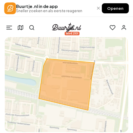
Buurtje.nl in de app
×
Openen
Sneller zoeken en als eerste reageren
Win €250!