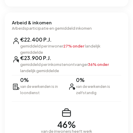
Arbeid & inkomen
Arbeidsparticipatie en gemiddeld inkomen
€22.400 P.J.
gemiddeld per inwoner
27% onder
landelijk
gemiddelde
€23.900 P.J.
gemiddeld per inkomstenontvanger
36% onder
landelijk gemiddelde
0%
0%
van de werkenden is in
van de werkenden is
loondienst
zelfstandig
46%
van de inwoners heeft werk