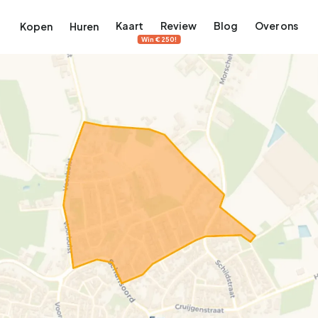
Kaart
Review
Blog
Over ons
Kopen
Huren
Win €250!