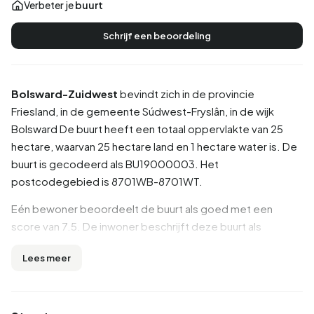
Verbeter je
buurt
Schrijf een beoordeling
Bolsward-Zuidwest
bevindt zich in de provincie
Friesland
, in de gemeente
Súdwest-Fryslân
, in de wijk
Bolsward
De buurt heeft een totaal oppervlakte van 25
hectare, waarvan 25 hectare land en 1 hectare water is. De
buurt is gecodeerd als BU19000003. Het
postcodegebied is 8701WB-8701WT.
Eén bewoner beoordeelt de buurt als goed met een
score van 7.5. De inwoner beschrijft deze buurt als
'Gastvrije rustige buurt'. Op basis van een beperkt aantal
Lees meer
beoordelingen zijn er nog geen duidelijke trends zichtbaar
in deze buurt.
Inwoners