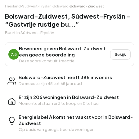
Friesland
›
Súdwest-Fryslân
›
Bolsward
›
Bolsward-Zuidwest
Bolsward-Zuidwest, Súdwest-Fryslân –
“Gastvrije rustige bu...”
Buurt in Súdwest-Fryslân
Bewoners geven Bolsward-Zuidwest
een goede beoordeling
7.5
Bekijk
Deze score komt uit 1 reactie
Bolsward-Zuidwest heeft 385 inwoners
De meeste zijn 45 tot 65 jaar oud
Er zijn 206 woningen in Bolsward-Zuidwest
Momenteel staan er
3 te koop
en
0 te huur
Energielabel A komt het vaakst voor in Bolsward-
Zuidwest
Op basis van geregistreerde woningen