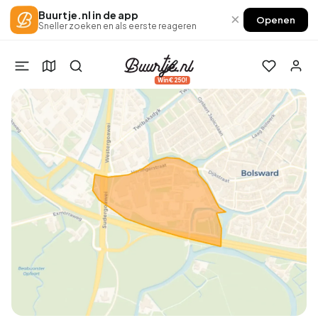
Buurtje.nl in de app
×
Openen
Sneller zoeken en als eerste reageren
Win €250!