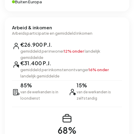
Buiten Europa
Arbeid & inkomen
Arbeidsparticipatie en gemiddeld inkomen
€26.900 P.J.
gemiddeld per inwoner
12% onder
landelijk
gemiddelde
€31.400 P.J.
gemiddeld per inkomstenontvanger
16% onder
landelijk gemiddelde
85%
15%
van de werkenden is in
van de werkenden is
loondienst
zelfstandig
68%