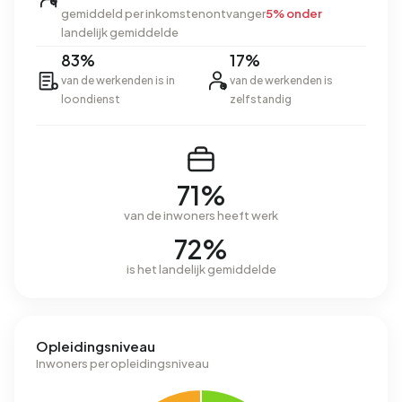
gemiddeld per inkomstenontvanger
5% onder
landelijk gemiddelde
83%
17%
van de werkenden is in
van de werkenden is
loondienst
zelfstandig
71%
van de inwoners heeft werk
72%
is het landelijk gemiddelde
Opleidingsniveau
Inwoners per opleidingsniveau