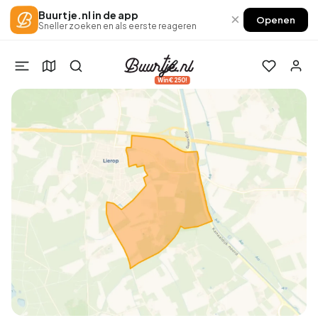
Buurtje.nl in de app
×
Openen
Sneller zoeken en als eerste reageren
Win €250!