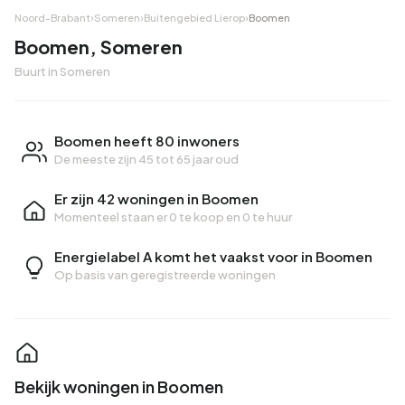
Noord-Brabant
›
Someren
›
Buitengebied Lierop
›
Boomen
Boomen, Someren
Buurt in Someren
Boomen heeft 80 inwoners
De meeste zijn 45 tot 65 jaar oud
Er zijn 42 woningen in Boomen
Momenteel staan er
0 te koop
en
0 te huur
Energielabel A komt het vaakst voor in Boomen
Op basis van geregistreerde woningen
Bekijk woningen in Boomen