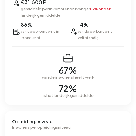
€31.600 P.J.
gemiddeld per inkomstenontvanger
15% onder
landelijk gemiddelde
86%
14%
van de werkenden is in
van de werkenden is
loondienst
zelfstandig
67%
van de inwoners heeft werk
72%
is het landelijk gemiddelde
Opleidingsniveau
Inwoners per opleidingsniveau