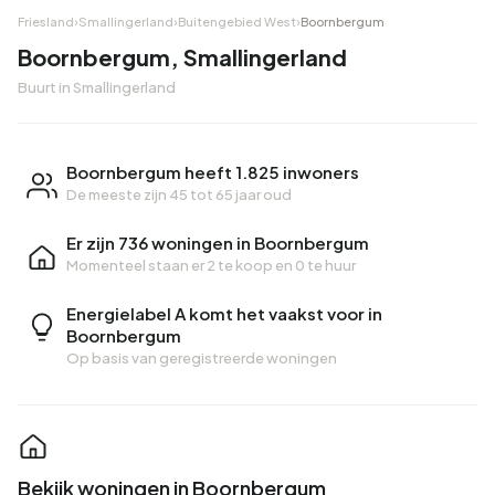
Friesland
›
Smallingerland
›
Buitengebied West
›
Boornbergum
Boornbergum, Smallingerland
Buurt in Smallingerland
Boornbergum heeft 1.825 inwoners
De meeste zijn 45 tot 65 jaar oud
Er zijn 736 woningen in Boornbergum
Momenteel staan er
2 te koop
en
0 te huur
Energielabel A komt het vaakst voor in
Boornbergum
Op basis van geregistreerde woningen
Bekijk woningen in Boornbergum