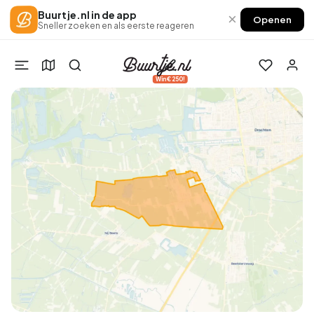
Buurtje.nl in de app
×
Openen
Sneller zoeken en als eerste reageren
Win €250!