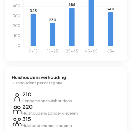
Energie
In Boornbergum zijn er 730 adressen met een
geregistreerd energielabel. De meest voorkomende
labels zijn A (34%), C (19%) en B (16%). Gemiddeld
verbruikt een adres in Boornbergum 2.870 kWh aan
elektriciteit per jaar. Dit ligt 2% boven het landelijke
gemiddelde van 2.810 kWh. Met een jaarlijkse verbruik van
1.150 m³ per adres ligt het aardgasverbruik 10% onder het
landelijke gemiddelde van 1.280 m³.
Huishoudensverhouding
Huishoudens per categorie
210
Eenpersoonshuishoudens
220
Huishoudens zonder kinderen
315
Huishoudens met kinderen