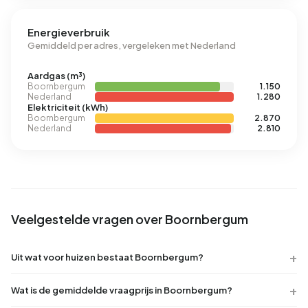
Energieverbruik
Gemiddeld per adres, vergeleken met Nederland
Aardgas (m³)
Boornbergum
1.150
Nederland
1.280
Elektriciteit (kWh)
Boornbergum
2.870
Nederland
2.810
Veelgestelde vragen over Boornbergum
Uit wat voor huizen bestaat Boornbergum?
Wat is de gemiddelde vraagprijs in Boornbergum?