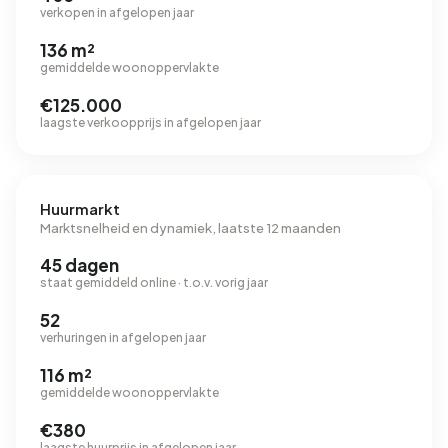
verkopen in afgelopen jaar
136 m²
gemiddelde woonoppervlakte
€125.000
laagste verkoopprijs in afgelopen jaar
Huurmarkt
Marktsnelheid en dynamiek, laatste 12 maanden
45 dagen
staat gemiddeld online · t.o.v. vorig jaar
52
verhuringen in afgelopen jaar
116 m²
gemiddelde woonoppervlakte
€380
laagste huurprijs in afgelopen jaar