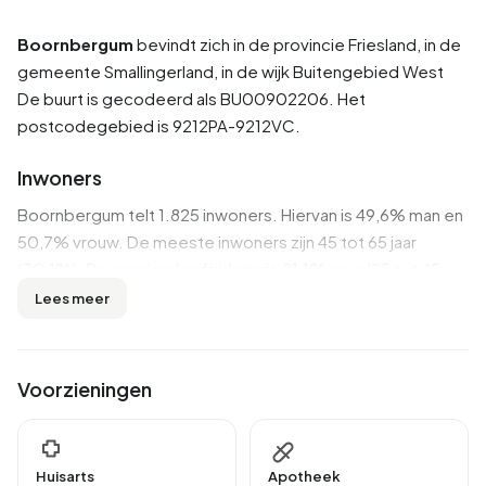
Boornbergum
bevindt zich in de provincie
Friesland
, in de
gemeente
Smallingerland
, in de wijk
Buitengebied West
De buurt is gecodeerd als BU00902206. Het
postcodegebied is 9212PA-9212VC.
Inwoners
Boornbergum telt 1.825 inwoners. Hiervan is 49,6% man en
50,7% vrouw. De meeste inwoners zijn 45 tot 65 jaar
(30,1%). De overige leeftijden zijn 21,1% voor '25 tot 45
jaar', 18,6% voor '65 jaar of ouder', 17,8% voor '0 tot 15 jaar'
Lees meer
en 12,6% voor '15 tot 25 jaar'. Van de inwoners is 46,6% is
ongehuwd, 41,9% is gehuwd, 7,1% is gescheiden en 4,1% is
verweduwd. 1.720 inwoners komen uit Nederland, 45
Voorzieningen
komen uit Europa en 60 komen uit landen buiten Europa.
Er zijn 745 huishoudens in Boornbergum. 28,2% daarvan zijn
eenpersoonshuishoudens, 29,5% huishoudens zonder
Huisarts
Apotheek