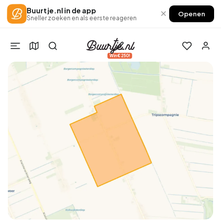
Buurtje.nl in de app
×
Openen
Sneller zoeken en als eerste reageren
Win €250!