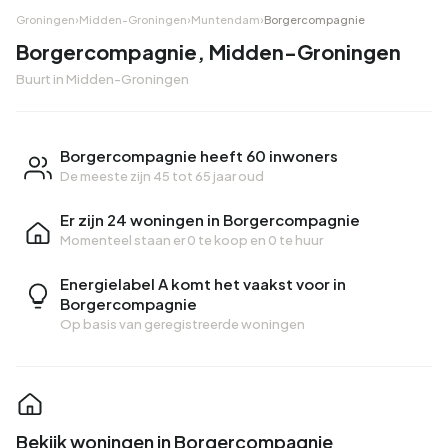
Groningen
›
Midden-Groningen
›
Muntendam
›
Borgercompagnie
Borgercompagnie, Midden-Groningen
Buurt in Midden-Groningen
Borgercompagnie heeft 60 inwoners
De meeste zijn 45 tot 65 jaar oud
Er zijn 24 woningen in Borgercompagnie
Momenteel staan er
0 te koop
en
0 te huur
Energielabel A komt het vaakst voor in
Borgercompagnie
Op basis van geregistreerde woningen
Bekijk woningen in Borgercompagnie