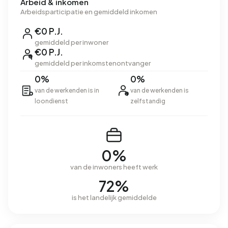
Arbeid & inkomen
Arbeidsparticipatie en gemiddeld inkomen
€0 P.J.
gemiddeld per inwoner
€0 P.J.
gemiddeld per inkomstenontvanger
0%
0%
van de werkenden is in
van de werkenden is
loondienst
zelfstandig
0%
van de inwoners heeft werk
72%
is het landelijk gemiddelde