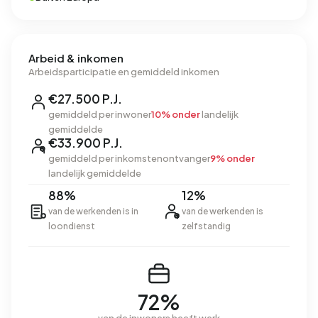
Arbeid & inkomen
Arbeidsparticipatie en gemiddeld inkomen
€27.500 P.J.
gemiddeld per inwoner
10% onder
landelijk
gemiddelde
€33.900 P.J.
gemiddeld per inkomstenontvanger
9% onder
landelijk gemiddelde
88%
12%
van de werkenden is in
van de werkenden is
loondienst
zelfstandig
72%