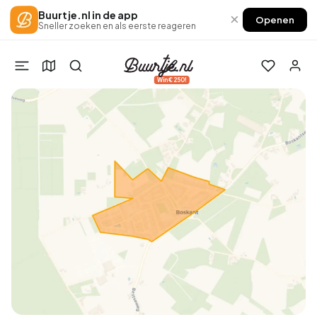
Buurtje.nl in de app
×
Openen
Sneller zoeken en als eerste reageren
Win €250!