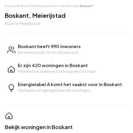
Noord-Brabant
›
Meierijstad
›
Sint-Oedenrode
›
Boskant
Boskant, Meierijstad
Buurt in Meierijstad
Boskant heeft 990 inwoners
De meeste zijn 25 tot 45 jaar oud
Er zijn 420 woningen in Boskant
Momenteel staan er
2 te koop
en
0 te huur
Energielabel A komt het vaakst voor in Boskant
Op basis van geregistreerde woningen
Bekijk woningen in Boskant