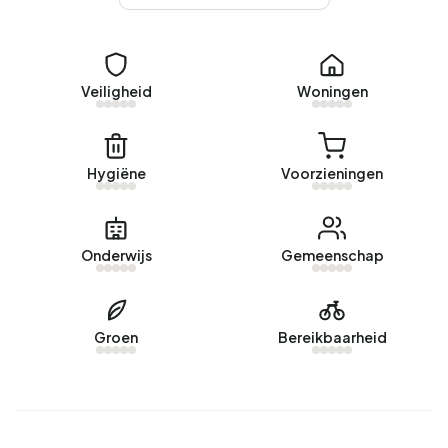
Plaatselijke Makelaar Rob van de Laar. Afgelopen jaar zijn er
geen woningen verkocht in Boskant.
Huurwoningen
Veiligheid
Woningen
Momenteel zijn er geen woningen te huur in Boskant.
Afgelopen jaar zijn er geen woningen verhuurd in Boskant.
Hygiëne
Voorzieningen
Geen recente verhuurdata beschikbaar voor Boskant.
Energie
Onderwijs
Gemeenschap
In Boskant zijn er 420 adressen met een geregistreerd
energielabel. De meest voorkomende labels zijn A (26%),
D (22%) en F (15%). Gemiddeld verbruikt een adres in
Groen
Bereikbaarheid
Boskant 3.040 kWh aan elektriciteit per jaar. Dit ligt 8%
boven het landelijke gemiddelde van 2.810 kWh. Met een
jaarlijkse verbruik van 1.040 m³ per adres ligt het
aardgasverbruik 19% onder het landelijke gemiddelde van