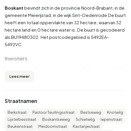
Boskant
bevindt zich in de provincie
Noord-Brabant
, in de
gemeente
Meierijstad
, in de wijk
Sint-Oedenrode
De buurt
heeft een totaal oppervlakte van 32 hectare, waarvan 32
hectare land en 0 hectare water is. De buurt is gecodeerd
als BU19480302. Het postcodegebied is 5492EA-
5492VC.
Inwoners
Boskant telt 990 inwoners. Hiervan is 49,5% man en 50,0%
vrouw. De meeste inwoners zijn 25 tot 45 jaar (29,8%). De
Lees meer
overige leeftijden zijn 25,8% voor '45 tot 65 jaar', 19,2%
voor '0 tot 15 jaar', 16,7% voor '65 jaar of ouder' en 10,1%
voor '15 tot 25 jaar'. Van de inwoners is 50,0% is
Straatnamen
ongehuwd, 39,4% is gehuwd, 6,1% is gescheiden en 4,5%
is verweduwd. 860 inwoners komen uit Nederland, 65
Berkstraat
Pastoor Teurlingsstraat
Bestseweg
Knotwilg
komen uit Europa en 70 komen uit landen buiten Europa.
Lijsterbesstraat
Boskantseweg
Schietwilg
Iepenstraat
Beukenstraat
Meidoornstraat
Kastanjestraat
Er zijn 425 huishoudens in Boskant. 28,2% daarvan zijn