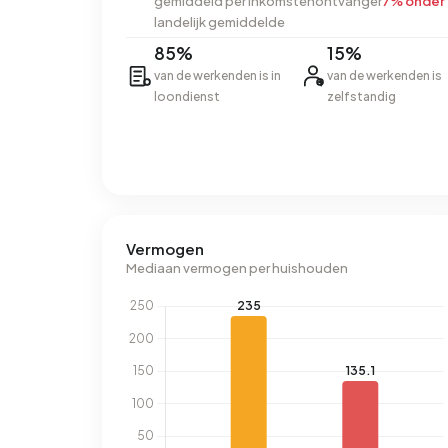
gemiddeld per inkomstenontvanger
7% onder
landelijk gemiddelde
85%
15%
van de werkenden is in
van de werkenden is
loondienst
zelfstandig
Vermogen
Mediaan vermogen per huishouden