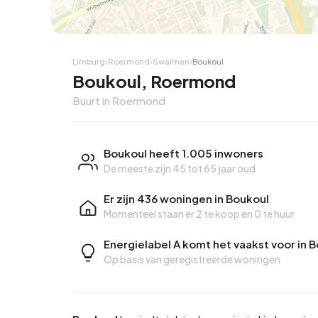
Limburg
›
Roermond
›
Swalmen
›
Boukoul
Boukoul, Roermond
Buurt in Roermond
Boukoul heeft 1.005 inwoners
De meeste zijn 45 tot 65 jaar oud
Er zijn 436 woningen in Boukoul
Momenteel staan er
2 te koop
en
0 te huur
Energielabel A komt het vaakst voor in 
Op basis van geregistreerde woningen