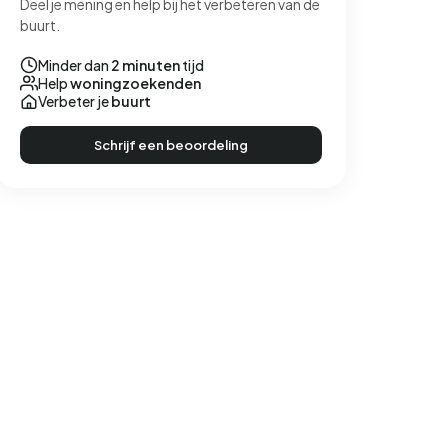
Deel je mening en help bij het verbeteren van de
buurt.
Minder dan
2 minuten
tijd
Help
woningzoekenden
Verbeter je
buurt
Schrijf een beoordeling