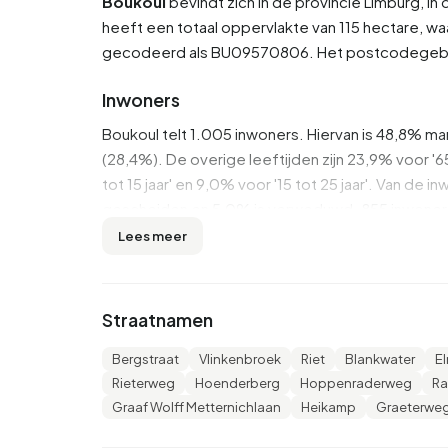
Boukoul
bevindt zich in de provincie
Limburg
, i
heeft een totaal oppervlakte van 115 hectare, waa
gecodeerd als BU09570806. Het postcodegebi
Inwoners
Boukoul telt 1.005 inwoners. Hiervan is 48,8% ma
(28,4%). De overige leeftijden zijn 23,9% voor '65 
tot 15 jaar' en 9,0% voor '15 tot 25 jaar'. Van de
gescheiden en 5,0% is verweduwd. 855 inwoners
uit landen buiten Europa.
Lees meer
Er zijn 430 huishoudens in Boukoul. 24,4% daar
zonder kinderen en 38,4% huishoudens met kind
Straatnamen
personen.
Bergstraat
Vlinkenbroek
Riet
Blankwater
E
In Boukoul zijn er 800 inkomensontvangers. He
Rieterweg
Hoenderberg
Hoppenraderweg
Ra
wat €1.200 (3%) lager is dan het nationale gemi
Graaf Wolff Metternichlaan
Heikamp
Graeterwe
inkomen op €28.500, wat €700 (2%) lager is da
inwoners van Boukoul zijn middelbaar opgelei