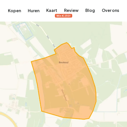
Kaart
Review
Blog
Over ons
Kopen
Huren
Win €250!