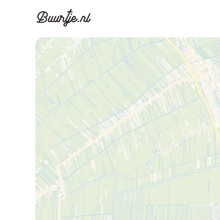
Ontdek Ams
Ontd
Grachtengordel, J
Gracht
Koopwoningen
Huu
Appartementen
Appar