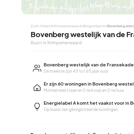
Hoekwoning
Hoekw
Zuid-Holland
›
Krimpenerwaard
›
Bergambacht
›
Bovenberg weste
Bovenberg westelijk van de 
Buurt in Krimpenerwaard
Bovenberg westelijk van de Fransekade
De meeste zijn 45 tot 65 jaar oud
Er zijn 60 woningen in Bovenberg westel
Momenteel staan er
0 te koop
en
0 te huur
Energielabel A komt het vaakst voor in
Op basis van geregistreerde woningen