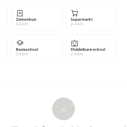
n Bovenberg westelijk van de Fransekade zijn
of MBO 2-4, 38,5% heeft HBO of WO en 15,4% heeft
Ziekenhuis
Supermarkt
3,5 km
2,4 km
ngt 20% van de inwoners een uitkering. De grootste
n ontvangen deze uitkering.
Basisschool
Middelbare school
2,5 km
2,4 km
 er 60 woningen met een gemiddelde WOZ-waarde van
n 13% onbewoond. De meeste woningen zijn
en en 92% koopwoningen. Van de woningen is 92% in
rs. De meest voorkomende bouwperiodes in Bovenberg
%) en 1950-1970 (14%).
–
enberg westelijk van de Fransekade. De nieuwste
ud de Jong Makelaardij B.V.. Afgelopen jaar zijn er geen
e Fransekade.