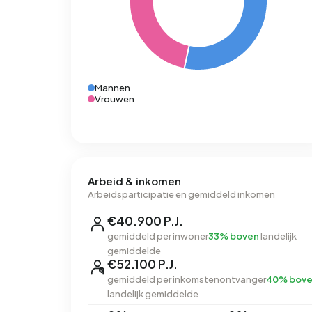
Mannen
Vrouwen
Arbeid & inkomen
Arbeidsparticipatie en gemiddeld inkomen
€40.900 P.J.
gemiddeld per inwoner
33% boven
landelijk
gemiddelde
€52.100 P.J.
gemiddeld per inkomstenontvanger
40% bov
landelijk gemiddelde