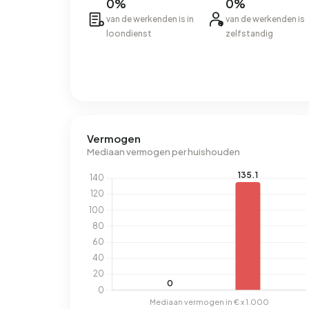
0%
0%
van de werkenden is in
van de werkenden is
loondienst
zelfstandig
Vermogen
Mediaan vermogen per huishouden