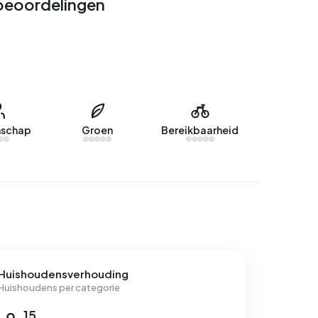
 beoordelingen
schap
Groen
Bereikbaarheid
Huishoudensverhouding
Huishoudens per categorie
15