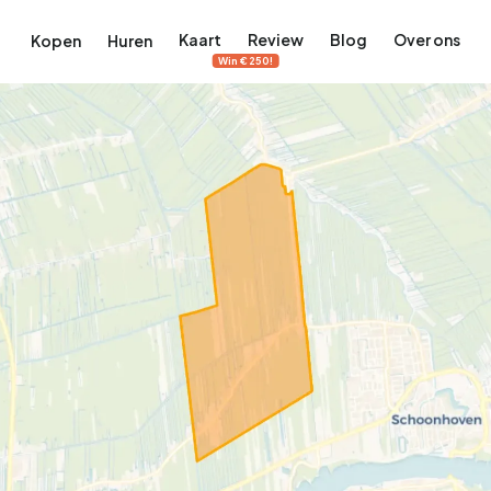
Kaart
Review
Blog
Over ons
Kopen
Huren
Win €250!
terdam
ek Amsterdam
ordaan, De Pijp en meer
engordel, Jordaan, De Pijp en meer
 in Amsterdam
rwoningen in Amsterdam
Bekijk op de kaart
Bekijk op de kaart
5.637
2.459
459
63
371
tementen
Studio's
Studio's
Tussenwoning
Tussenwoning