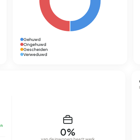
Gehuwd
Ongehuwd
Gescheiden
Verweduwd
en
0%
van de inwoners heeft werk