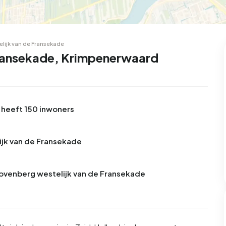
99
8
25
312
85
oning
2-onder-1-kap
Kamers
Vrijstaand
lijk van de Fransekade
Fransekade, Krimpenerwaard
 heeft 150 inwoners
ijk van de Fransekade
 Bovenberg westelijk van de Fransekade