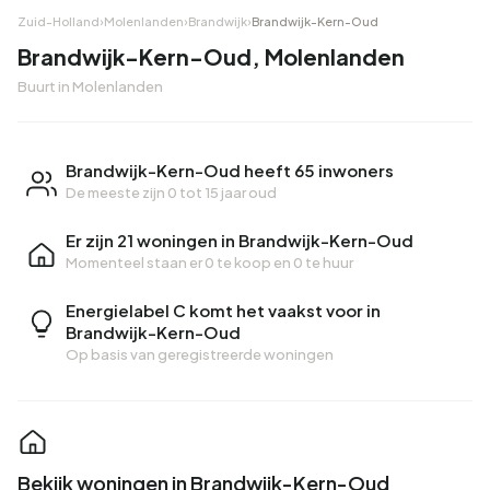
Zuid-Holland
›
Molenlanden
›
Brandwijk
›
Brandwijk-Kern-Oud
Brandwijk-Kern-Oud, Molenlanden
Buurt in Molenlanden
Brandwijk-Kern-Oud heeft 65 inwoners
De meeste zijn 0 tot 15 jaar oud
Er zijn 21 woningen in Brandwijk-Kern-Oud
Momenteel staan er
0 te koop
en
0 te huur
Energielabel C komt het vaakst voor in
Brandwijk-Kern-Oud
Op basis van geregistreerde woningen
Bekijk woningen in Brandwijk-Kern-Oud