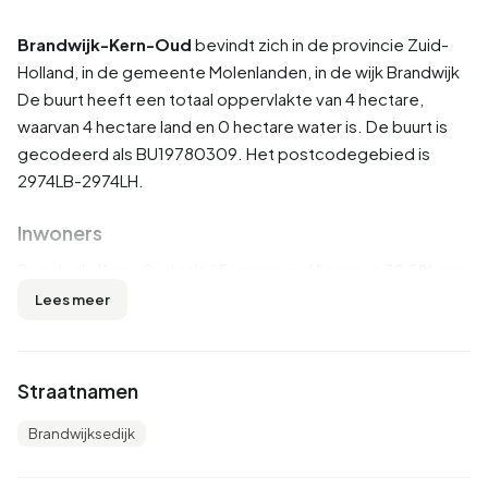
Brandwijk-Kern-Oud
bevindt zich in de provincie
Zuid-
Holland
, in de gemeente
Molenlanden
, in de wijk
Brandwijk
De buurt heeft een totaal oppervlakte van 4 hectare,
waarvan 4 hectare land en 0 hectare water is. De buurt is
gecodeerd als BU19780309. Het postcodegebied is
2974LB-2974LH.
Inwoners
Brandwijk-Kern-Oud telt 65 inwoners. Hiervan is 38,5% man
en 61,5% vrouw. De meeste inwoners zijn 0 tot 15 jaar
Lees meer
(30,8%). De overige leeftijden zijn 23,1% voor '25 tot 45
jaar', 15,4% voor '45 tot 65 jaar', 15,4% voor '65 jaar of
ouder' en 7,7% voor '15 tot 25 jaar'. Van de inwoners is
Straatnamen
38,5% is ongehuwd, 53,8% is gehuwd en 7,7% is
verweduwd. 60 inwoners komen uit Nederland en 5 komen
Brandwijksedijk
uit Europa.