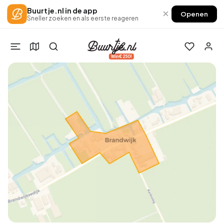
Buurtje.nl in de app
×
Openen
Sneller zoeken en als eerste reageren
Win €250!