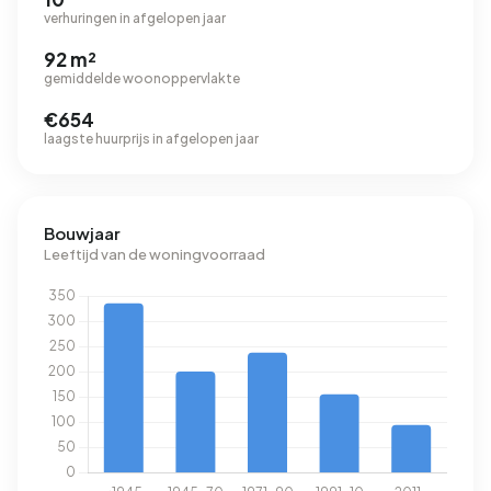
verhuringen in afgelopen jaar
92 m²
gemiddelde woonoppervlakte
€654
laagste huurprijs in afgelopen jaar
Bouwjaar
Leeftijd van de woningvoorraad