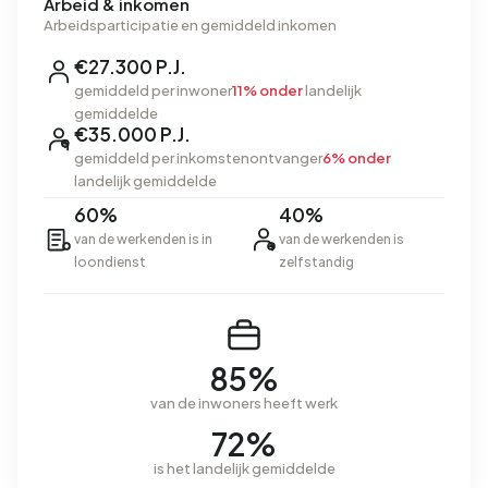
Arbeid & inkomen
Arbeidsparticipatie en gemiddeld inkomen
€27.300 P.J.
gemiddeld per inwoner
11% onder
landelijk
gemiddelde
€35.000 P.J.
gemiddeld per inkomstenontvanger
6% onder
landelijk gemiddelde
60%
40%
van de werkenden is in
van de werkenden is
loondienst
zelfstandig
85%
van de inwoners heeft werk
72%
is het landelijk gemiddelde