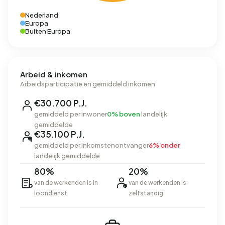
Nederland
Europa
Buiten Europa
Arbeid & inkomen
Arbeidsparticipatie en gemiddeld inkomen
€30.700 P.J.
gemiddeld per inwoner
0% boven
landelijk
gemiddelde
€35.100 P.J.
gemiddeld per inkomstenontvanger
6% onder
landelijk gemiddelde
80%
20%
van de werkenden is in
van de werkenden is
loondienst
zelfstandig