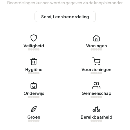
Koopwoningen
Beoordelingen kunnen worden gegeven via de knop hieronder
Momenteel staan er
17 woningen te koop in Broekhem
Schrijf een beoordeling
Zuid
. De nieuwste aangeboden woning is
Oranje Nassau 34
door Pröpper Makelaardij. Afgelopen jaar zijn er 38
woningen verkocht in Broekhem Zuid. Een woning werd
gemiddeld in 52 dagen verkocht.
Veiligheid
Woningen
De gemiddelde vraagprijs voor een koopwoning in
Broekhem Zuid was afgelopen jaar €499.539. Dit is 63%
hoger dan de gemiddelde WOZ-waarde van €306.000.
Hygiëne
Voorzieningen
De gemiddelde vraagprijs per m² perceel is €3.330.
Huurwoningen
Onderwijs
Gemeenschap
Er is
1 woningen te huur in Broekhem Zuid
. Het afgelopen
jaar zijn er 5 woningen verhuurd in Broekhem Zuid. Een
aanbod werd gemiddeld in 60 dagen verhuurd.
Groen
Bereikbaarheid
Geen recente verhuurdata beschikbaar voor Broekhem
Zuid.