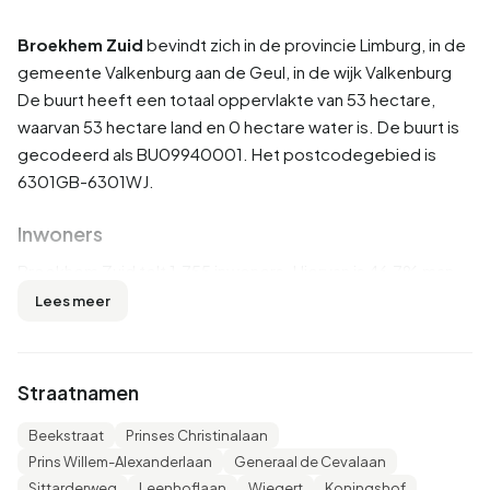
Broekhem Zuid
bevindt zich in de provincie
Limburg
, in de
gemeente
Valkenburg aan de Geul
, in de wijk
Valkenburg
De buurt heeft een totaal oppervlakte van 53 hectare,
waarvan 53 hectare land en 0 hectare water is. De buurt is
gecodeerd als BU09940001. Het postcodegebied is
6301GB-6301WJ.
Inwoners
Broekhem Zuid telt 1.755 inwoners. Hiervan is 46,7% man
en 53,3% vrouw. De meeste inwoners zijn 65 jaar of ouder
Lees meer
(36,8%). De overige leeftijden zijn 27,4% voor '45 tot 65
jaar', 17,9% voor '25 tot 45 jaar', 10,3% voor '0 tot 15 jaar' en
8,0% voor '15 tot 25 jaar'. Van de inwoners is 40,2% is
Straatnamen
ongehuwd, 40,5% is gehuwd, 11,7% is gescheiden en
8,0% is verweduwd. 1.460 inwoners komen uit Nederland,
Beekstraat
Prinses Christinalaan
190 komen uit Europa en 110 komen uit landen buiten
Prins Willem-Alexanderlaan
Generaal de Cevalaan
Europa.
Sittarderweg
Leenhoflaan
Wiegert
Koningshof