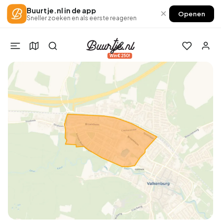
Buurtje.nl in de app
×
Openen
Sneller zoeken en als eerste reageren
Win €250!