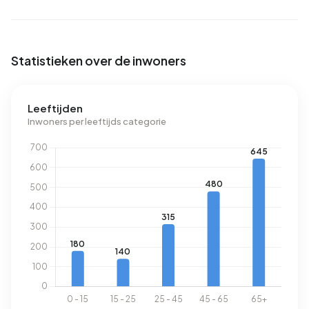
Energie
In Broekhem Zuid zijn er 935 adressen met een
Statistieken over de inwoners
geregistreerd energielabel. De meest voorkomende
labels zijn C (27%), A (21%) en B (20%). Gemiddeld
verbruikt een adres in Broekhem Zuid 2.630 kWh aan
Leeftijden
Inwoners per leeftijds categorie
elektriciteit per jaar. Daarmee ligt het 6% lager dan het
landelijke gemiddelde van 2.810 kWh. Met een jaarlijkse
verbruik van 1.180 m³ per adres ligt het aardgasverbruik 8%
onder het landelijke gemiddelde van 1.280 m³.