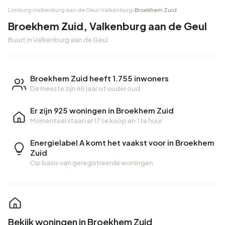
Limburg
›
Valkenburg aan de Geul
›
Valkenburg
›
Broekhem Zuid
Broekhem Zuid, Valkenburg aan de Geul
Buurt in Valkenburg aan de Geul
Broekhem Zuid heeft 1.755 inwoners
De meeste zijn 65 jaar of ouder oud
Er zijn 925 woningen in Broekhem Zuid
Momenteel staan er
17 te koop
en
1 te huur
Energielabel A komt het vaakst voor in Broekhem
Zuid
Op basis van geregistreerde woningen
Bekijk woningen in Broekhem Zuid