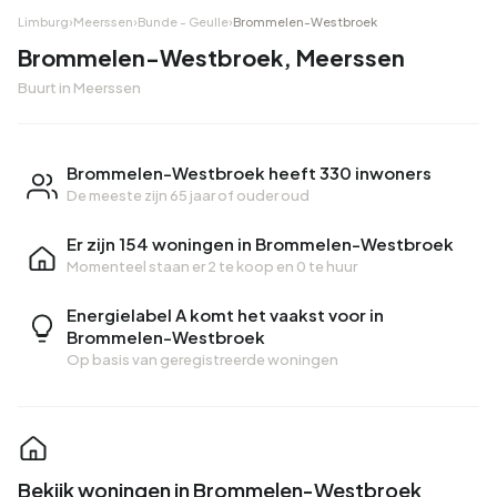
Limburg
›
Meerssen
›
Bunde - Geulle
›
Brommelen-Westbroek
Brommelen-Westbroek, Meerssen
Buurt in Meerssen
Brommelen-Westbroek heeft 330 inwoners
De meeste zijn 65 jaar of ouder oud
Er zijn 154 woningen in Brommelen-Westbroek
Momenteel staan er
2 te koop
en
0 te huur
Energielabel A komt het vaakst voor in
Brommelen-Westbroek
Op basis van geregistreerde woningen
Bekijk woningen in Brommelen-Westbroek