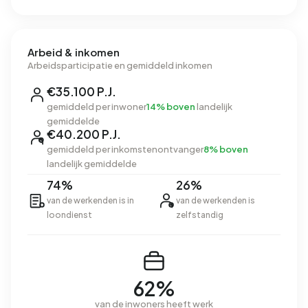
Arbeid & inkomen
Arbeidsparticipatie en gemiddeld inkomen
€35.100 P.J.
gemiddeld per inwoner
14% boven
landelijk
gemiddelde
€40.200 P.J.
gemiddeld per inkomstenontvanger
8% boven
landelijk gemiddelde
74%
26%
van de werkenden is in
van de werkenden is
loondienst
zelfstandig
62%
van de inwoners heeft werk