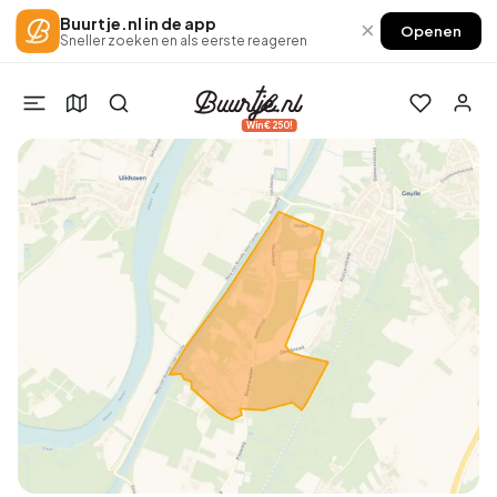
Buurtje.nl in de app
×
Openen
Sneller zoeken en als eerste reageren
Win €250!