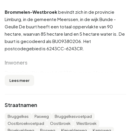
Brommelen-Westbroek
bevindt zich in de provincie
Limburg
, in de gemeente
Meerssen
, in de wijk
Bunde -
Geulle
De buurt heeft een totaal oppervlakte van 90
hectare, waarvan 85 hectare land en 5 hectare water is. De
buurt is gecodeerd als BU09380206. Het
postcodegebied is 6243CC-6243CR.
Inwoners
Brommelen-Westbroek telt 330 inwoners. Hiervan is
51,5% man en 50,0% vrouw. De meeste inwoners zijn 65
Lees meer
jaar of ouder (33,3%). De overige leeftijden zijn 30,3%
voor '45 tot 65 jaar', 16,7% voor '25 tot 45 jaar', 10,6% voor
'0 tot 15 jaar' en 9,1% voor '15 tot 25 jaar'. Van de inwoners is
Straatnamen
37,9% is ongehuwd, 48,5% is gehuwd, 7,6% is gescheiden
en 6,1% is verweduwd. 300 inwoners komen uit Nederland,
Bruggelkes
Pasweg
Bruggelkesvoetpad
20 komen uit Europa en 10 komen uit landen buiten Europa.
Oostbroekvoetpad
Oostbroek
Westbroek
Broekveldweg
Bosweg
Kleivelderweg
Kampweg