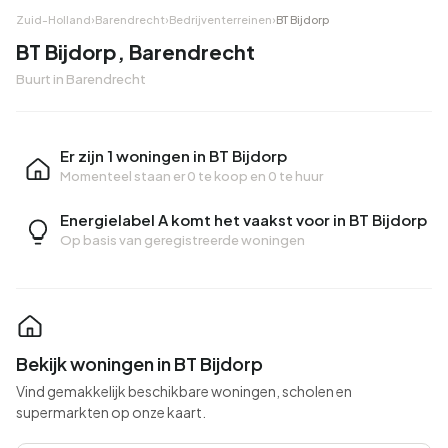
Zuid-Holland
›
Barendrecht
›
Bedrijventerreinen
›
BT Bijdorp
BT Bijdorp, Barendrecht
Buurt in Barendrecht
Er zijn 1 woningen in BT Bijdorp
Momenteel staan er
0 te koop
en
0 te huur
Energielabel A komt het vaakst voor in BT Bijdorp
Op basis van geregistreerde woningen
Bekijk woningen in BT Bijdorp
Vind gemakkelijk beschikbare woningen, scholen en
supermarkten op onze kaart.