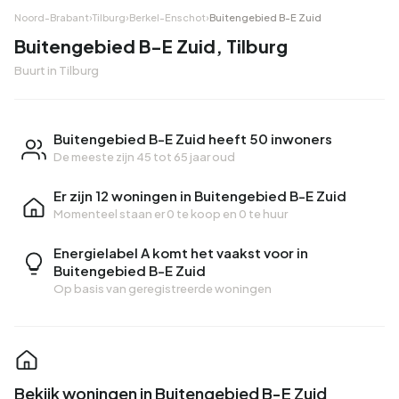
Noord-Brabant
›
Tilburg
›
Berkel-Enschot
›
Buitengebied B-E Zuid
Buitengebied B-E Zuid, Tilburg
Buurt in Tilburg
Buitengebied B-E Zuid heeft 50 inwoners
De meeste zijn 45 tot 65 jaar oud
Er zijn 12 woningen in Buitengebied B-E Zuid
Momenteel staan er
0 te koop
en
0 te huur
Energielabel A komt het vaakst voor in
Buitengebied B-E Zuid
Op basis van geregistreerde woningen
Bekijk woningen in Buitengebied B-E Zuid