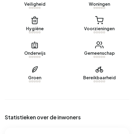
Veiligheid
Woningen
labels zijn A (43%), B (29%) en G (29%). Gemiddeld
verbruikt een adres in Buitengebied B-E Zuid 4.560 kWh
aan elektriciteit per jaar. Dit ligt 62% boven het landelijke
Hygiëne
Voorzieningen
gemiddelde van 2.810 kWh. Het aardgasverbruik ligt met
1.750 m³ per jaar 37% boven het landelijke gemiddelde
van 1.280 m³.
Onderwijs
Gemeenschap
Groen
Bereikbaarheid
Statistieken over de inwoners