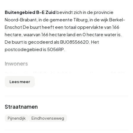
Buitengebied B-E Zuid
bevindt zich in de provincie
Noord-Brabant
, in de gemeente
Tilburg
, in de wijk
Berkel-
Enschot
De buurt heeft een totaal oppervlakte van 166
hectare, waarvan 166 hectare land en 0 hectare water is.
De buurt is gecodeerd als BU08556620. Het
postcodegebied is 5056RP.
Inwoners
Buitengebied B-E Zuid telt 50 inwoners. Hiervan is 70,0%
man en 20,0% vrouw. De meeste inwoners zijn 45 tot 65
Lees meer
jaar (40,0%). De overige leeftijden zijn 20,0% voor '25 tot
45 jaar', 20,0% voor '65 jaar of ouder', 10,0% voor '0 tot 15
jaar' en 10,0% voor '15 tot 25 jaar'. Van de inwoners is
Straatnamen
80,0% is ongehuwd, 10,0% is gehuwd, 10,0% is
gescheiden en 10,0% is verweduwd. 30 inwoners komen
Pijnendijk
Eindhovenseweg
uit Nederland, 5 komen uit Europa en 15 komen uit landen
buiten Europa.