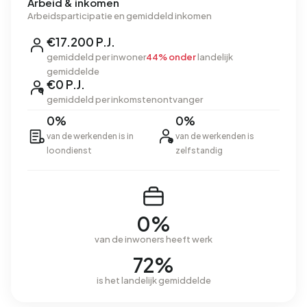
Arbeid & inkomen
Arbeidsparticipatie en gemiddeld inkomen
€17.200 P.J.
gemiddeld per inwoner
44% onder
landelijk
gemiddelde
€0 P.J.
gemiddeld per inkomstenontvanger
0%
0%
van de werkenden is in
van de werkenden is
loondienst
zelfstandig
0%
van de inwoners heeft werk
72%
is het landelijk gemiddelde