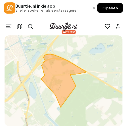
Buurtje.nl in de app
×
Openen
Sneller zoeken en als eerste reageren
Win €250!