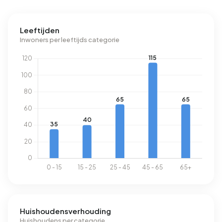
elektriciteit per jaar. Dit ligt 79% boven het landelijke
gemiddelde van 2.810 kWh. Het aardgasverbruik ligt met
Leeftijden
1.960 m³ per jaar 53% boven het landelijke gemiddelde
Inwoners per leeftijds categorie
van 1.280 m³.
Huishoudensverhouding
Huishoudens per categorie