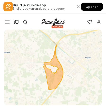
Buurtje.nl in de app
×
Openen
Sneller zoeken en als eerste reageren
Win €250!