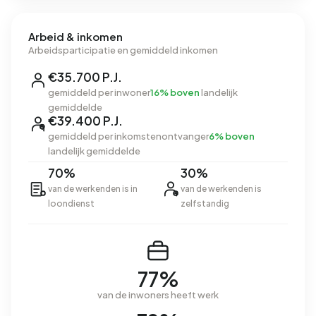
Arbeid & inkomen
Arbeidsparticipatie en gemiddeld inkomen
€35.700 P.J.
gemiddeld per inwoner
16% boven
landelijk
gemiddelde
€39.400 P.J.
gemiddeld per inkomstenontvanger
6% boven
landelijk gemiddelde
70%
30%
van de werkenden is in
van de werkenden is
loondienst
zelfstandig
77%
van de inwoners heeft werk