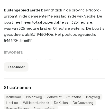
Buitengebied Eerde
bevindt zich in de provincie
Noord-
Brabant
, in de gemeente
Meierijstad
, in de wijk
Veghel
De
buurt heeft een totaal oppervlakte van 325 hectare,
waarvan 325 hectare land en 0 hectare water is. De buurt is
gecodeerd als BU19480406. Het postcodegebied is
5466PG-5466RP.
Inwoners
Buitengebied Eerde telt 320 inwoners. Hiervan is 54,7%
man en 45,3% vrouw. De meeste inwoners zijn 45 tot 65
Lees meer
jaar (35,9%). De overige leeftijden zijn 20,3% voor '25 tot
45 jaar', 20,3% voor '65 jaar of ouder', 12,5% voor '15 tot 25
jaar' en 10,9% voor '0 tot 15 jaar'. Van de inwoners is 45,3%
Straatnamen
is ongehuwd, 46,9% is gehuwd, 4,7% is gescheiden en
3,1% is verweduwd. 280 inwoners komen uit Nederland, 20
Kerkepad
Molenweg
Zandvliet
Stuifzand
Bergweg
komen uit Europa en 20 komen uit landen buiten Europa.
Het Loo
Willibrordushoek
De Kuilen
De Coevering
Eerdse Bergen
Abenhoefweg