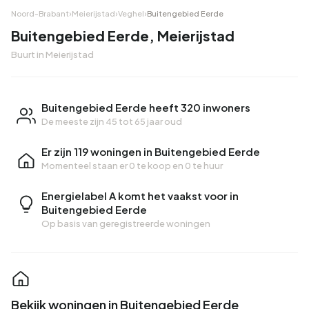
Noord-Brabant
›
Meierijstad
›
Veghel
›
Buitengebied Eerde
Buitengebied Eerde, Meierijstad
Buurt in Meierijstad
Buitengebied Eerde heeft 320 inwoners
De meeste zijn 45 tot 65 jaar oud
Er zijn 119 woningen in Buitengebied Eerde
Momenteel staan er
0 te koop
en
0 te huur
Energielabel A komt het vaakst voor in
Buitengebied Eerde
Op basis van geregistreerde woningen
Bekijk woningen in Buitengebied Eerde