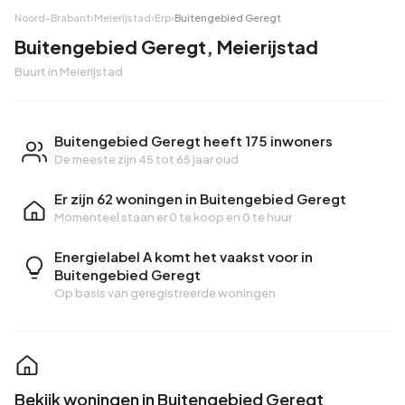
Noord-Brabant
›
Meierijstad
›
Erp
›
Buitengebied Geregt
Buitengebied Geregt, Meierijstad
Buurt in Meierijstad
Buitengebied Geregt heeft 175 inwoners
De meeste zijn 45 tot 65 jaar oud
Er zijn 62 woningen in Buitengebied Geregt
Momenteel staan er
0 te koop
en
0 te huur
Energielabel A komt het vaakst voor in
Buitengebied Geregt
Op basis van geregistreerde woningen
Bekijk woningen in Buitengebied Geregt