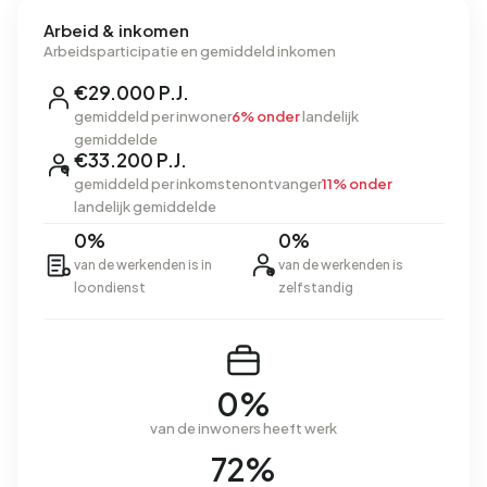
Arbeid & inkomen
Arbeidsparticipatie en gemiddeld inkomen
€29.000 P.J.
gemiddeld per inwoner
6% onder
landelijk
gemiddelde
€33.200 P.J.
gemiddeld per inkomstenontvanger
11% onder
landelijk gemiddelde
0%
0%
van de werkenden is in
van de werkenden is
loondienst
zelfstandig
0%
van de inwoners heeft werk
72%