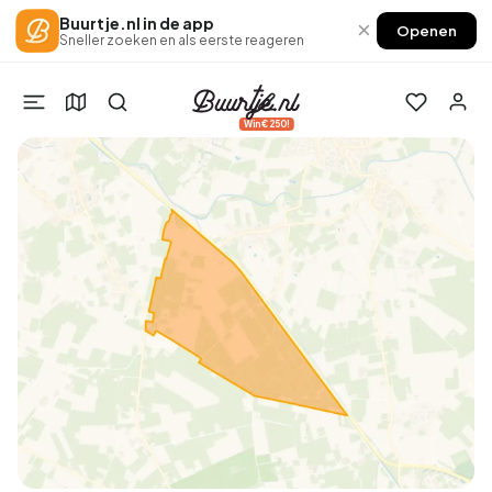
Buurtje.nl in de app
×
Openen
Sneller zoeken en als eerste reageren
Win €250!