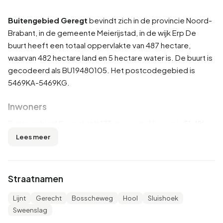
Buitengebied Geregt
bevindt zich in de provincie
Noord-
Brabant
, in de gemeente
Meierijstad
, in de wijk
Erp
De
buurt heeft een totaal oppervlakte van 487 hectare,
waarvan 482 hectare land en 5 hectare water is. De buurt is
gecodeerd als BU19480105. Het postcodegebied is
5469KA-5469KG.
Inwoners
Buitengebied Geregt telt 175 inwoners. Hiervan is 51,4%
man en 48,6% vrouw. De meeste inwoners zijn 45 tot 65
Lees meer
jaar (37,1%). De overige leeftijden zijn 20,0% voor '25 tot
45 jaar', 20,0% voor '65 jaar of ouder', 17,1% voor '0 tot 15
jaar' en 8,6% voor '15 tot 25 jaar'. Van de inwoners is 42,9%
Straatnamen
is ongehuwd, 51,4% is gehuwd en 5,7% is gescheiden. 160
inwoners komen uit Nederland, 5 komen uit Europa en 10
Lijnt
Gerecht
Bosscheweg
Hool
Sluishoek
komen uit landen buiten Europa.
Sweenslag