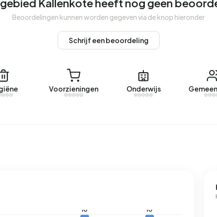
gebied Kallenkote heeft nog geen beoord
Beoordelingen kunnen worden gegeven via de knop hieronder
met een geregistreerd energielabel. De meest
Schrijf een beoordeling
17%). Gemiddeld verbruikt een adres in Buitengebied
Dit ligt 83% boven het landelijke gemiddelde van 2.810 kWh.
80% boven het landelijke gemiddelde van 1.280 m³.
giëne
Voorzieningen
Onderwijs
Gemeen