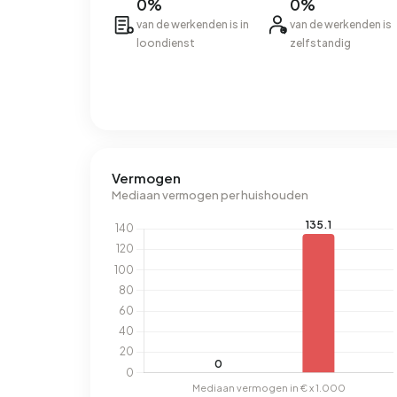
0%
0%
van de werkenden is in
van de werkenden is
loondienst
zelfstandig
Vermogen
Mediaan vermogen per huishouden