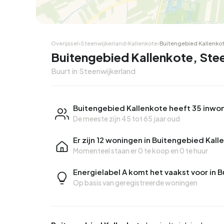
Overijssel
›
Steenwijkerland
›
Kallenkote
›
Buitengebied Kallenko
Buitengebied Kallenkote, Ste
Buurt in Steenwijkerland
Buitengebied Kallenkote heeft 35 inwo
De meeste zijn 45 tot 65 jaar oud
Er zijn 12 woningen in Buitengebied Kall
Momenteel staan er
0 te koop
en
0 te huur
Energielabel A komt het vaakst voor in 
Op basis van geregistreerde woningen