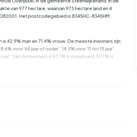
vincie
Overijssel
, in de gemeente
Steenwijkerland
, in de
akte van 977 hectare, waarvan 973 hectare land en 4
BU17082001. Het postcodegebied is 8345HC-8345HM.
an is 42,9% man en 71,4% vrouw. De meeste inwoners zijn
8,6% voor '65 jaar of ouder', 14,3% voor '0 tot 15 jaar',
5 jaar'. Van de inwoners is 57,1% is ongehuwd, 57,1% is
n uit Nederland en 5 komen uit landen buiten Europa.
ote. 0,0% daarvan zijn eenpersoonshuishoudens, 50,0%
dens met kinderen. De gemiddelde huishoudensgrootte is
s €32.940, wat €2.860 (8%) lager is dan het nationale
gemiddelde inkomen op €26.940, wat €2.260 (8%) lager is
inwoners een uitkering. De grootste groep is die met een