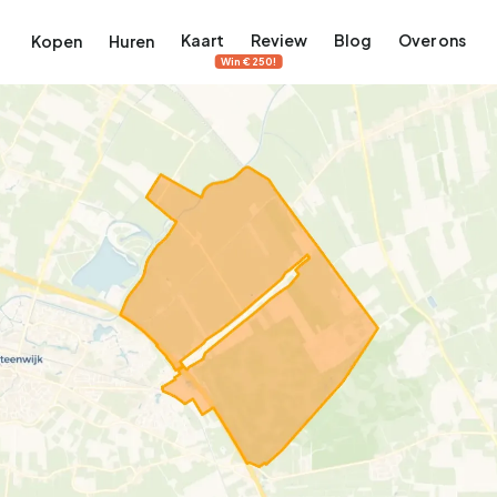
Kaart
Review
Blog
Over ons
Kopen
Huren
Win €250!