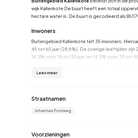
Buitengebied Kallenkote
bevindt zich in de pro
wijk
Kallenkote
De buurt heeft een totaal oppervl
hectare water is. De buurt is gecodeerd als 
Inwoners
Buitengebied Kallenkote telt 35 inwoners. Hierv
45 tot 65 jaar (28,6%). De overige leeftijden zijn 2
14,3% voor '15 tot 25 jaar' en 14,3% voor '25 tot 4
gehuwd en 14,3% is verweduwd. 30 inwoners kome
Lees meer
Er zijn 10 huishoudens in Buitengebied Kallenk
huishoudens zonder kinderen en 50,0% huishou
3,2 personen.
Straatnamen
Het gemiddelde inkomen per inkomensontvanger i
Johannes Postweg
gemiddelde van €35.800. Per inwoner ligt het 
dan het nationale gemiddelde van €29.200.
In Buitengebied Kallenkote ontvangt 17% van de 
Voorzieningen