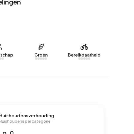
elingen
schap
Groen
Bereikbaarheid
Huishoudensverhouding
Huishoudens per categorie
0