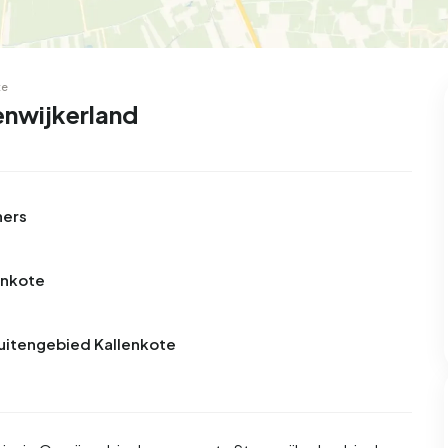
te
enwijkerland
ners
enkote
Buitengebied Kallenkote