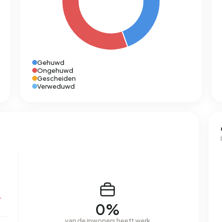
Gehuwd
Ongehuwd
Gescheiden
Verweduwd
r
0%
van de inwoners heeft werk