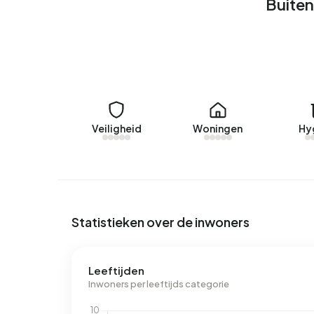
Buiten
Energie
In Buitengebied Kallenkote zijn er 12 adressen 
voorkomende labels zijn D (42%), A (17%) en G (
Kallenkote 5.150 kWh aan elektriciteit per jaar. 
Het aardgasverbruik ligt met 2.310 m³ per jaar 
Veiligheid
Woningen
Hy
Statistieken over de inwoners
Leeftijden
Inwoners per leeftijds categorie