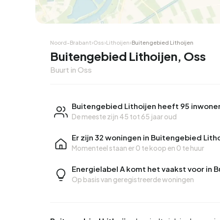
Noord-Brabant
›
Oss
›
Lithoijen
›
Buitengebied Lithoijen
Buitengebied Lithoijen, Oss
Buurt in Oss
Buitengebied Lithoijen heeft 95 inwone
De meeste zijn 45 tot 65 jaar oud
Er zijn 32 woningen in Buitengebied Lith
Momenteel staan er
0 te koop
en
0 te huur
Energielabel A komt het vaakst voor in 
Op basis van geregistreerde woningen