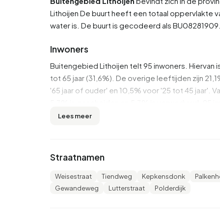
Buitengebied Lithoijen
bevindt zich in de provi
Lithoijen
De buurt heeft een totaal oppervlakte v
water is. De buurt is gecodeerd als BU0828190
Inwoners
Buitengebied Lithoijen telt 95 inwoners. Hiervan
tot 65 jaar (31,6%). De overige leeftijden zijn 21,1%
'65 jaar of ouder' en 10,5% voor '25 tot 45 jaar'
5,3% is gescheiden en 5,3% is verweduwd. 95 i
Lees meer
Er zijn 25 huishoudens in Buitengebied Lithoije
huishoudens zonder kinderen en 80,0% huishou
3,3 personen.
Straatnamen
In Buitengebied Lithoijen zijn er 100 inkomenson
Weisestraat
Tiendweg
Kepkensdonk
Palkenh
In Buitengebied Lithoijen ontvangt 21% van de in
Gewandeweg
Lutterstraat
Polderdijk
AOW-uitkering. 20 personen ontvangen deze uit