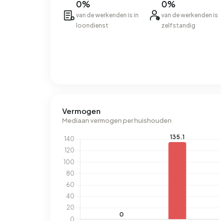
0%
0%
van de werkenden is in
van de werkenden is
loondienst
zelfstandig
Vermogen
Mediaan vermogen per huishouden