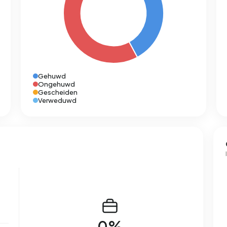
Gehuwd
Ongehuwd
Gescheiden
Verweduwd
0%