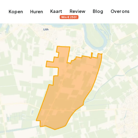
Kaart
Review
Blog
Over ons
Kopen
Huren
Win €250!