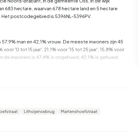
ncie
Noord-Brabant
, in de gemeente
Oss
, in de wijk
an 683 hectare, waarvan 678 hectare land en 5 hectare
9. Het postcodegebied is 5396NL-5396PV.
 is 57,9% man en 42,1% vrouw. De meeste inwoners zijn 45
 voor '0 tot 15 jaar', 21,1% voor '15 tot 25 jaar', 15,8% voor
. Van de inwoners is 47,4% is ongehuwd, 42,1% is gehuwd,
nwoners komen uit Nederland.
n. 20,0% daarvan zijn eenpersoonshuishoudens, 0,0%
dens met kinderen. De gemiddelde huishoudensgrootte is
tvangers.
oefstraat
Lithoijensebrug
Martenshoefstraat
woners een uitkering. De grootste groep is die met een
kering.