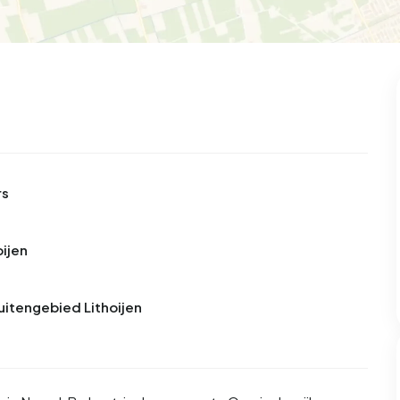
rs
oijen
Buitengebied Lithoijen