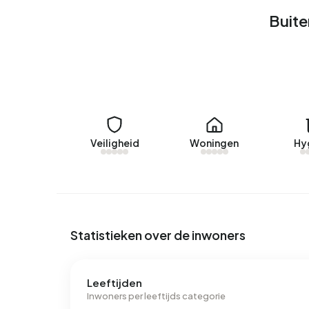
In Buitengebied Lithoijen zijn er 29 adressen 
Buite
labels zijn C (55%), B (21%) en D (14%). Gemidde
aan elektriciteit per jaar. Dit ligt 75% boven he
ligt met 2.030 m³ per jaar 59% boven het landel
Veiligheid
Woningen
Hy
Statistieken over de inwoners
Leeftijden
Inwoners per leeftijds categorie