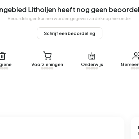
met een geregistreerd energielabel. De meest voorkomende
ngebied Lithoijen heeft nog geen beoorde
ld verbruikt een adres in Buitengebied Lithoijen 4.920 kWh
Beoordelingen kunnen worden gegeven via de knop hieronder
t landelijke gemiddelde van 2.810 kWh. Het aardgasverbruik
ijke gemiddelde van 1.280 m³.
Schrijf een beoordeling
giëne
Voorzieningen
Onderwijs
Gemeen