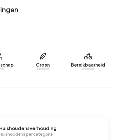
lingen
schap
Groen
Bereikbaarheid
Huishoudensverhouding
Huishoudens per categorie