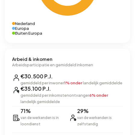
Nederland
Europa
Buiten Europa
Arbeid & inkomen
Arbeidsparticipatie en gemiddeld inkomen
€30.500 P.J.
gemiddeld per inwoner
1% onder
landelijk gemiddelde
€35.100 P.J.
gemiddeld per inkomstenontvanger
6% onder
landelijk gemiddelde
71%
29%
van de werkenden is in
van de werkenden is
loondienst
zelfstandig