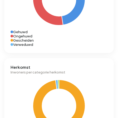
Gehuwd
Ongehuwd
Gescheiden
Verweduwd
Herkomst
Inwoners per categorie herkomst