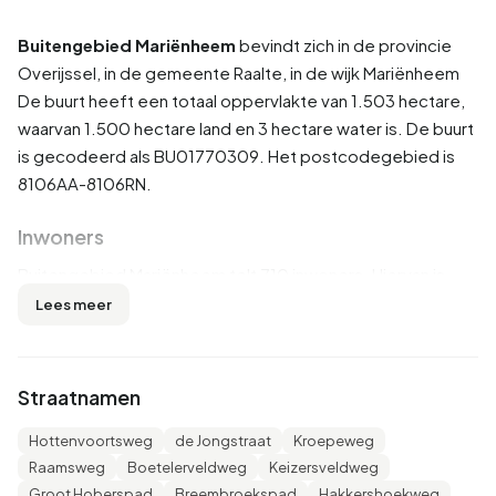
Buitengebied Mariënheem
bevindt zich in de provincie
Overijssel
, in de gemeente
Raalte
, in de wijk
Mariënheem
De buurt heeft een totaal oppervlakte van 1.503 hectare,
waarvan 1.500 hectare land en 3 hectare water is. De buurt
is gecodeerd als BU01770309. Het postcodegebied is
8106AA-8106RN.
Inwoners
Buitengebied Mariënheem telt 710 inwoners. Hiervan is
53,5% man en 46,5% vrouw. De meeste inwoners zijn 45
Lees meer
tot 65 jaar (36,6%). De overige leeftijden zijn 21,1% voor
'65 jaar of ouder', 16,9% voor '25 tot 45 jaar', 14,1% voor '15
tot 25 jaar' en 12,0% voor '0 tot 15 jaar'. Van de inwoners is
Straatnamen
44,4% is ongehuwd, 47,2% is gehuwd, 3,5% is gescheiden
en 4,2% is verweduwd. 690 inwoners komen uit
Hottenvoortsweg
de Jongstraat
Kroepeweg
Nederland, 10 komen uit Europa en 5 komen uit landen
Raamsweg
Boetelerveldweg
Keizersveldweg
buiten Europa.
Groot Hoberspad
Breembroekspad
Hakkershoekweg