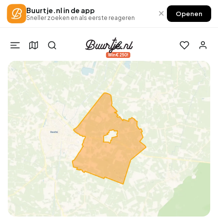
Buurtje.nl in de app
×
Openen
Sneller zoeken en als eerste reageren
Win €250!