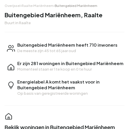
Overijssel
›
Raalte
›
Mariënheem
›
Buitengebied Mariënheem
Buitengebied Mariënheem, Raalte
Buurt in Raalte
Buitengebied Mariënheem heeft 710 inwoners
De meeste zijn 45 tot 65 jaar oud
Er zijn 281 woningen in Buitengebied Mariënheem
Momenteel staan er
1 te koop
en
0 te huur
Energielabel A komt het vaakst voor in
Buitengebied Mariënheem
Op basis van geregistreerde woningen
Bekijk woningen in Buitengebied Mariënheem