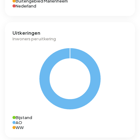
Buitengebied Mariënheem
Nederland
Uitkeringen
Inwoners per uitkering
Bijstand
AO
WW