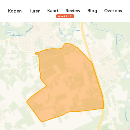
Kaart
Review
Blog
Over ons
Kopen
Huren
Win €250!
terdam
ek Amsterdam
ordaan, De Pijp en meer
engordel, Jordaan, De Pijp en meer
 in Amsterdam
rwoningen in Amsterdam
Bekijk op de kaart
Bekijk op de kaart
5.657
2.427
456
64
380
tementen
Studio's
Studio's
Tussenwoning
Tussenwoning