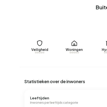
Huurwoningen
Buit
Momenteel zijn er geen woningen te huur in Buite
verhuurd in Buitengebied Nijnsel.
Geen recente verhuurdata beschikbaar voor Buit
Energie
In Buitengebied Nijnsel zijn er 104 adressen m
Veiligheid
Woningen
Hy
labels zijn G (22%), C (19%) en F (16%). Gemidde
aan elektriciteit per jaar. Dit ligt 57% boven he
ligt met 1.840 m³ per jaar 44% boven het landeli
Statistieken over de inwoners
Leeftijden
Inwoners per leeftijds categorie