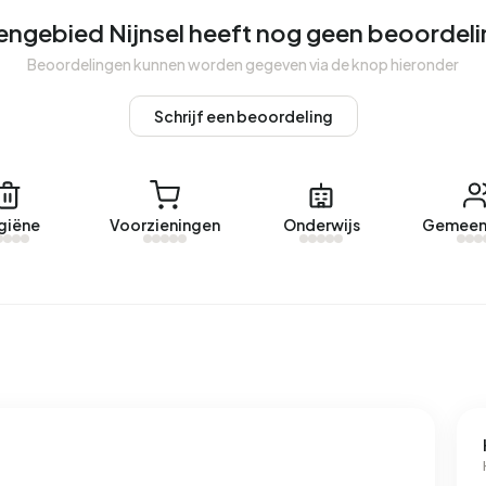
engebied Nijnsel heeft nog geen beoordel
ngebied Nijnsel. Afgelopen jaar zijn er geen woningen
Beoordelingen kunnen worden gegeven via de knop hieronder
Schrijf een beoordeling
engebied Nijnsel.
et een geregistreerd energielabel. De meest voorkomende
giëne
Voorzieningen
Onderwijs
Gemeen
ld verbruikt een adres in Buitengebied Nijnsel 4.410 kWh
t landelijke gemiddelde van 2.810 kWh. Het aardgasverbruik
jke gemiddelde van 1.280 m³.