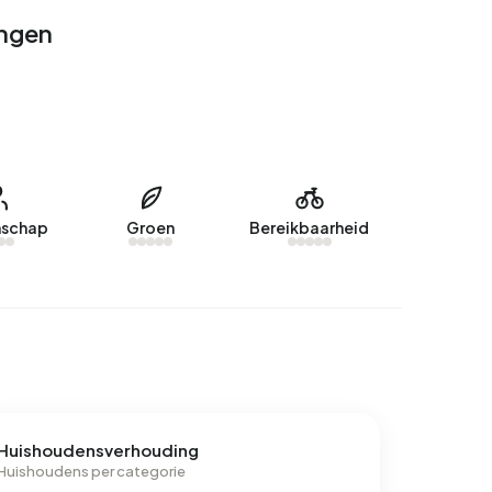
ingen
schap
Groen
Bereikbaarheid
Huishoudensverhouding
Huishoudens per categorie