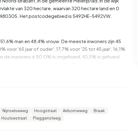
e
Noord-Brabant
, in de gemeente
Meierijstad
, in de wijk
vlakte van 320 hectare, waarvan 320 hectare land en 0
BU19480305. Het postcodegebied is 5492HE-5492VW.
is 51,6% man en 48,4% vrouw. De meeste inwoners zijn 45
0% voor '65 jaar of ouder', 17,7% voor '25 tot 45 jaar', 16,1%
'. Van de inwoners is 50,0% is ongehuwd, 43,5% is gehuwd,
nwoners komen uit Nederland en 10 komen uit Europa.
 18,2% daarvan zijn eenpersoonshuishoudens, 36,4%
ens met kinderen. De gemiddelde huishoudensgrootte is
tvangers. Het gemiddelde inkomen per inkomensontvanger
Nijnselseweg
Hoogstraat
Airborneweg
Braak
tionale gemiddelde van €35.800. Per inwoner ligt het
Houtsestraat
Plaggensteeg
lager is dan het nationale gemiddelde van €29.200. De
 middelbaar opgeleid. 48,0% heeft HAVO, VWO of MBO 2-
O of MBO 1.