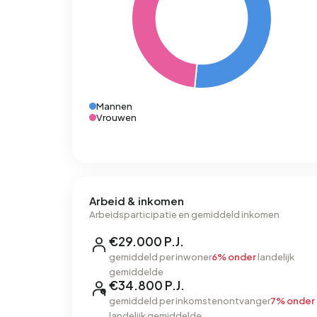
Mannen
Vrouwen
Arbeid & inkomen
Arbeidsparticipatie en gemiddeld inkomen
€29.000 P.J.
gemiddeld per inwoner
6% onder
landelijk
gemiddelde
€34.800 P.J.
gemiddeld per inkomstenontvanger
7% onder
landelijk gemiddelde