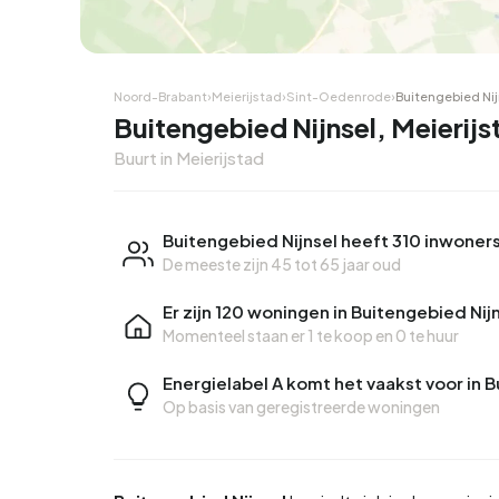
Hoekwoning
Hoekw
Noord-Brabant
›
Meierijstad
›
Sint-Oedenrode
›
Buitengebied Nij
Buitengebied Nijnsel, Meierijs
Buurt in Meierijstad
Buitengebied Nijnsel heeft 310 inwoner
De meeste zijn 45 tot 65 jaar oud
Er zijn 120 woningen in Buitengebied Nij
Momenteel staan er
1 te koop
en
0 te huur
Energielabel A komt het vaakst voor in 
Op basis van geregistreerde woningen