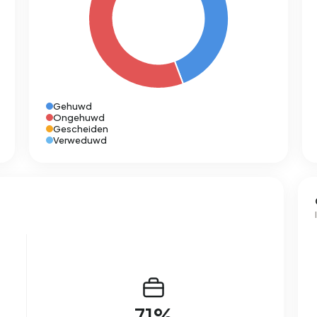
Gehuwd
Ongehuwd
Gescheiden
Verweduwd
71%