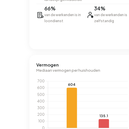
66%
34%
van de werkenden is in
van de werkenden is
loondienst
zelfstandig
Vermogen
Mediaan vermogen per huishouden