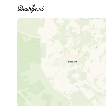
Ontdek Ams
Ontd
Grachtengordel, J
Gracht
Koopwoningen
Huu
Appartementen
Appar