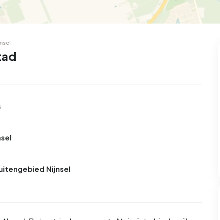
99
8
25
327
83
oning
2-onder-1-kap
Kamers
Vrijstaand
nsel
tad
s
nsel
Buitengebied Nijnsel