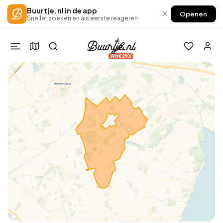
Buurtje.nl in de app
×
Openen
Sneller zoeken en als eerste reageren
Win €250!