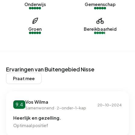
Geen recente verhuurdata beschikbaar voor Buitengebied
Onderwijs
Gemeenschap
Nisse.
Energie
Groen
Bereikbaarheid
In Buitengebied Nisse zijn er 51 adressen met een
geregistreerd energielabel. De meest voorkomende
labels zijn G (49%), F (18%) en D (10%). Gemiddeld
verbruikt een adres in Buitengebied Nisse 4.110 kWh aan
elektriciteit per jaar. Dit ligt 46% boven het landelijke
Ervaringen van Buitengebied Nisse
gemiddelde van 2.810 kWh. Het aardgasverbruik ligt met
Praat mee
1.840 m³ per jaar 44% boven het landelijke gemiddelde
van 1.280 m³.
Vos Wilma
9.4
20-10-2024
Samenwonend · 2-onder-1-kap
Heerlijk en gezelling.
Optimaal positief