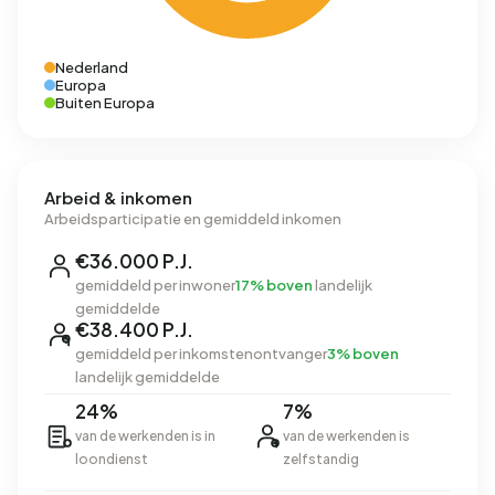
Nederland
Europa
Buiten Europa
Arbeid & inkomen
Arbeidsparticipatie en gemiddeld inkomen
€36.000 P.J.
gemiddeld per inwoner
17% boven
landelijk
gemiddelde
€38.400 P.J.
gemiddeld per inkomstenontvanger
3% boven
landelijk gemiddelde
24%
7%
van de werkenden is in
van de werkenden is
loondienst
zelfstandig