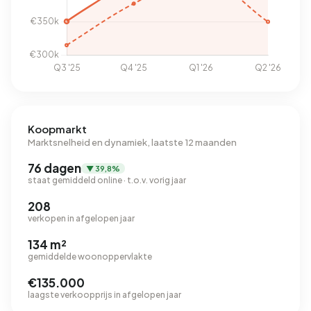
Koopmarkt
Marktsnelheid en dynamiek, laatste 12 maanden
76 dagen
▼ 39,8%
staat gemiddeld online · t.o.v. vorig jaar
208
verkopen in afgelopen jaar
134 m²
gemiddelde woonoppervlakte
€135.000
laagste verkoopprijs in afgelopen jaar