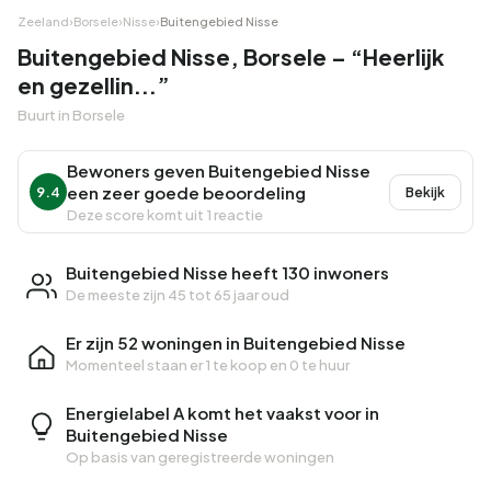
Zeeland
›
Borsele
›
Nisse
›
Buitengebied Nisse
Buitengebied Nisse, Borsele – “Heerlijk
en gezellin...”
Buurt in Borsele
Bewoners geven Buitengebied Nisse
een zeer goede beoordeling
9.4
Bekijk
Deze score komt uit 1 reactie
Buitengebied Nisse heeft 130 inwoners
De meeste zijn 45 tot 65 jaar oud
Er zijn 52 woningen in Buitengebied Nisse
Momenteel staan er
1 te koop
en
0 te huur
Energielabel A komt het vaakst voor in
Buitengebied Nisse
Op basis van geregistreerde woningen