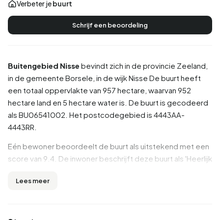
Verbeter je
buurt
Schrijf een beoordeling
Buitengebied Nisse
bevindt zich in de provincie
Zeeland
,
in de gemeente
Borsele
, in de wijk
Nisse
De buurt heeft
een totaal oppervlakte van 957 hectare, waarvan 952
hectare land en 5 hectare water is. De buurt is gecodeerd
als BU06541002. Het postcodegebied is 4443AA-
4443RR.
Eén bewoner beoordeelt de buurt als uitstekend met een
score van 9.4. De inwoner beschrijft deze buurt als 'Heerlijk
en gezelling.'. Op basis van een beperkt aantal
Lees meer
beoordelingen zijn er nog geen duidelijke trends zichtbaar
in deze buurt.
Inwoners