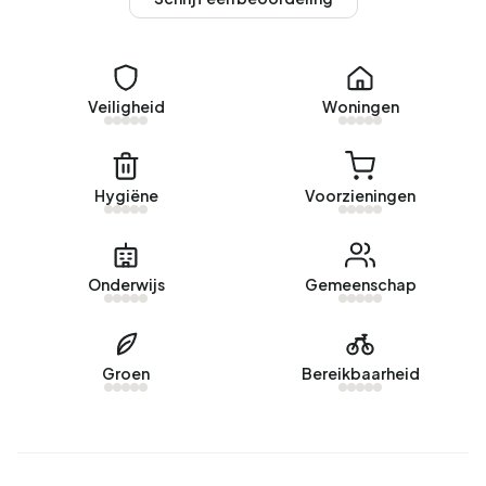
verbruikt een adres in Buitengebied Noord-West 5.670
kWh aan elektriciteit per jaar. Dit ligt 102% boven het
landelijke gemiddelde van 2.810 kWh. Het aardgasverbruik
ligt met 1.590 m³ per jaar 24% boven het landelijke
Veiligheid
Woningen
gemiddelde van 1.280 m³.
Hygiëne
Voorzieningen
Onderwijs
Gemeenschap
Groen
Bereikbaarheid