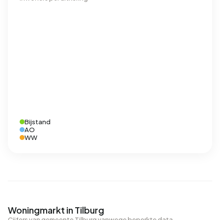
Bijstand
AO
WW
Woningmarkt in Tilburg
Cijfers van gemeente Tilburg vanwege beperkte data