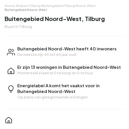
Noord-Brabant
›
Tilburg
›
Buitengebied Tilburg Noord-West
›
Buitengebied Noord-West
Buitengebied Noord-West, Tilburg
Buurt in Tilburg
Buitengebied Noord-West heeft 40 inwoners
De meeste zijn 45 tot 65 jaar oud
Er zijn 13 woningen in Buitengebied Noord-West
Momenteel staan er
0 te koop
en
0 te huur
Energielabel A komt het vaakst voor in
Buitengebied Noord-West
Op basis van geregistreerde woningen