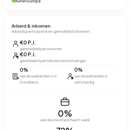
Buiten Europa
Arbeid & inkomen
Arbeidsparticipatie en gemiddeld inkomen
€0 P.J.
gemiddeld per inwoner
€0 P.J.
gemiddeld per inkomstenontvanger
0%
0%
van de werkenden is in
van de werkenden is
loondienst
zelfstandig
0%
van de inwoners heeft werk