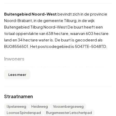
Buitengebied Noord-West
bevindt zich in de provincie
Noord-Brabant
, in de gemeente
Tilburg
, in de wijk
Buitengebied Tilburg Noord-West
De buurt heeft een
totaal oppervlakte van 638 hectare, waarvan 603 hectare
land en 34 hectare water is. De buurt is gecodeerd als
BU08556501. Het postcodegebied is 5047TE-5048TD.
Inwoners
Buitengebied Noord-West telt 40 inwoners. Hiervan is
50,0% man en 50,0% vrouw. De meeste inwoners zijn 45
Lees meer
tot 65 jaar (62,5%). De overige leeftijden zijn 25,0% voor
'15 tot 25 jaar', 12,5% voor '0 tot 15 jaar' en 12,5% voor '65
jaar of ouder'. Van de inwoners is 37,5% is ongehuwd en
Straatnamen
62,5% is gehuwd. 35 inwoners komen uit Nederland en 5
komen uit landen buiten Europa.
IJpelareweg
Heideweg
Vossenbergseweg
Loonse Spinderspad
Burgemeester Letschertpad