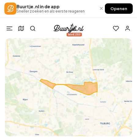
Buurtje.nl in de app
×
Openen
Sneller zoeken en als eerste reageren
Win €250!