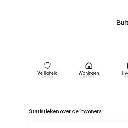
Huurwoningen
Bui
Momenteel zijn er geen woningen te huur in Buite
verhuurd in Buitengebied Oijen.
Geen recente verhuurdata beschikbaar voor Bui
Energie
In Buitengebied Oijen zijn er 157 adressen met
labels zijn G (33%), A (16%) en C (14%). Gemidde
Veiligheid
Woningen
Hy
aan elektriciteit per jaar. Dit ligt 58% boven he
ligt met 1.770 m³ per jaar 38% boven het landeli
Statistieken over de inwoners