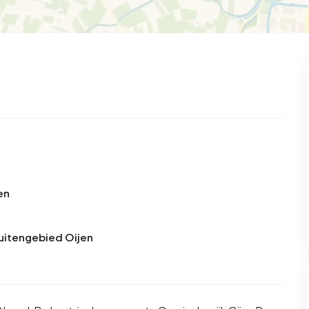
99
8
25
327
83
oning
2-onder-1-kap
Kamers
Vrijstaand
en
Buitengebied Oijen