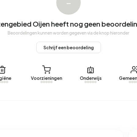
–
tengebied Oijen heeft nog geen beoordeli
ngebied Oijen. Afgelopen jaar zijn er geen woningen
Beoordelingen kunnen worden gegeven via de knop hieronder
tengebied Oijen.
Schrijf een beoordeling
 een geregistreerd energielabel. De meest voorkomende
ld verbruikt een adres in Buitengebied Oijen 4.440 kWh
giëne
Voorzieningen
Onderwijs
Gemeen
t landelijke gemiddelde van 2.810 kWh. Het aardgasverbruik
jke gemiddelde van 1.280 m³.