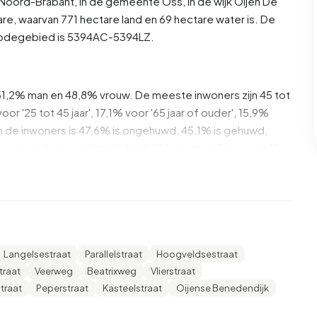
Noord-Brabant
, in de gemeente
Oss
, in de wijk
Oijen
De
re, waarvan 771 hectare land en 69 hectare water is. De
codegebied is 5394AC-5394LZ.
 51,2% man en 48,8% vrouw. De meeste inwoners zijn 45 tot
oor '25 tot 45 jaar', 17,1% voor '65 jaar of ouder', 15,9%
. Van de inwoners is 47,6% is ongehuwd, 45,1% is gehuwd,
nwoners komen uit Nederland, 10 komen uit Europa en 15
22,6% daarvan zijn eenpersoonshuishoudens, 35,5%
ens met kinderen. De gemiddelde huishoudensgrootte is
Langelsestraat
Parallelstraat
Hoogveldsestraat
angers. Het gemiddelde inkomen per inkomensontvanger is
traat
Veerweg
Beatrixweg
Vlierstraat
ionale gemiddelde van €35.800. Per inwoner ligt het
traat
Peperstraat
Kasteelstraat
Oijense Benedendijk
0%) hoger is dan het nationale gemiddelde van €29.200.
jn middelbaar opgeleid. 50,0% heeft HAVO, VWO of MBO