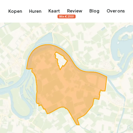
Kaart
Review
Blog
Over ons
Kopen
Huren
Win €250!
terdam
ek Amsterdam
ordaan, De Pijp en meer
engordel, Jordaan, De Pijp en meer
 in Amsterdam
rwoningen in Amsterdam
Bekijk op de kaart
Bekijk op de kaart
5.657
2.427
456
64
380
tementen
Studio's
Studio's
Tussenwoning
Tussenwoning