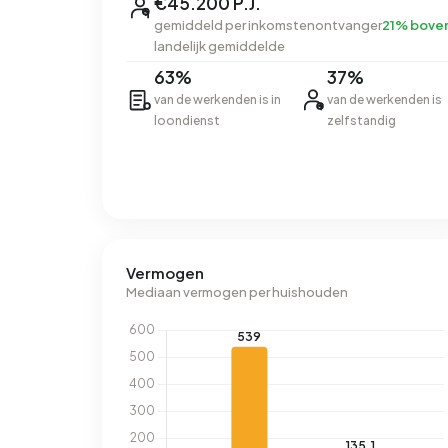
€45.200 P.J.
gemiddeld per inkomstenontvanger
21% bove
landelijk gemiddelde
63%
37%
van de werkenden is in
van de werkenden is
loondienst
zelfstandig
Vermogen
Mediaan vermogen per huishouden