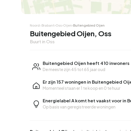
Hoekwoning
Hoekw
Noord-Brabant
›
Oss
›
Oijen
›
Buitengebied Oijen
Buitengebied Oijen, Oss
Buurt in Oss
Buitengebied Oijen heeft 410 inwoners
De meeste zijn 45 tot 65 jaar oud
Er zijn 157 woningen in Buitengebied Oij
Momenteel staan er
1 te koop
en
0 te huur
Energielabel A komt het vaakst voor in 
Op basis van geregistreerde woningen