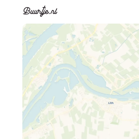
Ontdek Ams
Ontd
Grachtengordel, J
Gracht
Koopwoningen
Huu
Appartementen
Appar