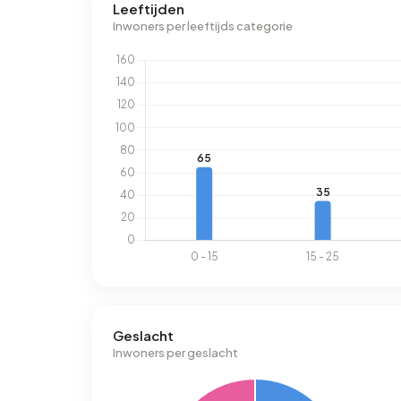
Leeftijden
Inwoners per leeftijds categorie
Geslacht
Inwoners per geslacht