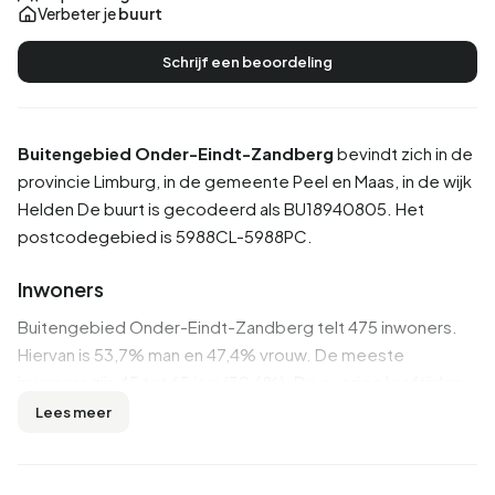
Verbeter je
buurt
Schrijf een beoordeling
Buitengebied Onder-Eindt-Zandberg
bevindt zich in de
provincie
Limburg
, in de gemeente
Peel en Maas
, in de wijk
Helden
De buurt is gecodeerd als BU18940805. Het
postcodegebied is 5988CL-5988PC.
Inwoners
Buitengebied Onder-Eindt-Zandberg telt 475 inwoners.
Hiervan is 53,7% man en 47,4% vrouw. De meeste
inwoners zijn 45 tot 65 jaar (32,6%). De overige leeftijden
zijn 18,9% voor '25 tot 45 jaar', 17,9% voor '65 jaar of ouder',
Lees meer
14,7% voor '0 tot 15 jaar' en 14,7% voor '15 tot 25 jaar'. Van
de inwoners is 49,5% is ongehuwd, 43,2% is gehuwd, 3,2%
is gescheiden en 3,2% is verweduwd. 430 inwoners