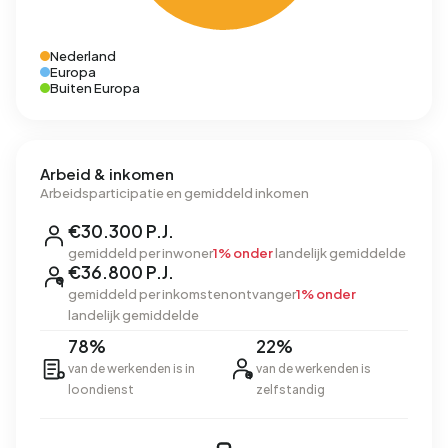
Nederland
Europa
Buiten Europa
Arbeid & inkomen
Arbeidsparticipatie en gemiddeld inkomen
€30.300 P.J.
gemiddeld per inwoner
1% onder
landelijk gemiddelde
€36.800 P.J.
gemiddeld per inkomstenontvanger
1% onder
landelijk gemiddelde
78%
22%
van de werkenden is in
van de werkenden is
loondienst
zelfstandig