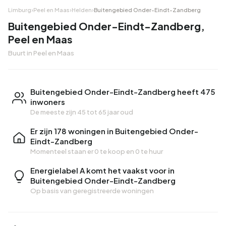
Limburg
›
Peel en Maas
›
Helden
›
Buitengebied Onder-Eindt-Zandberg
Buitengebied Onder-Eindt-Zandberg,
Peel en Maas
Buurt in Peel en Maas
Buitengebied Onder-Eindt-Zandberg heeft 475
inwoners
De meeste zijn 45 tot 65 jaar oud
Er zijn 178 woningen in Buitengebied Onder-
Eindt-Zandberg
Momenteel staan er
0 te koop
en
0 te huur
Energielabel A komt het vaakst voor in
Buitengebied Onder-Eindt-Zandberg
Op basis van geregistreerde woningen