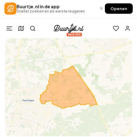
Buurtje.nl in de app
×
Openen
Sneller zoeken en als eerste reageren
Win €250!