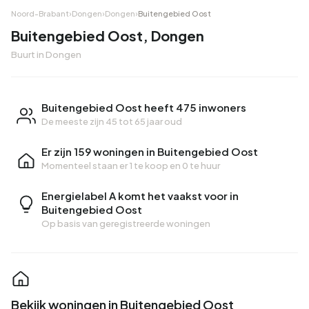
Noord-Brabant
›
Dongen
›
Dongen
›
Buitengebied Oost
Buitengebied Oost, Dongen
Buurt in Dongen
Buitengebied Oost heeft 475 inwoners
De meeste zijn 45 tot 65 jaar oud
Er zijn 159 woningen in Buitengebied Oost
Momenteel staan er
1 te koop
en
0 te huur
Energielabel A komt het vaakst voor in
Buitengebied Oost
Op basis van geregistreerde woningen
Bekijk woningen in Buitengebied Oost