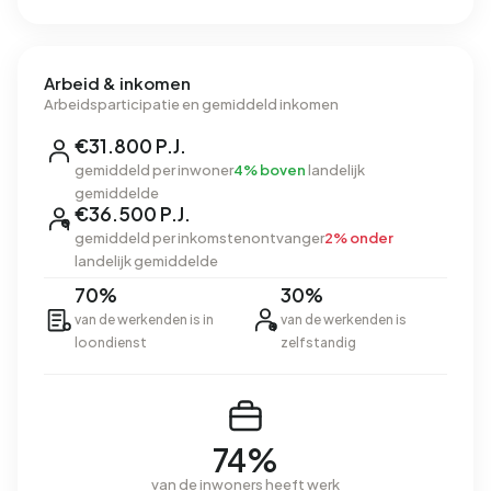
Arbeid & inkomen
Arbeidsparticipatie en gemiddeld inkomen
€31.800 P.J.
gemiddeld per inwoner
4% boven
landelijk
gemiddelde
€36.500 P.J.
gemiddeld per inkomstenontvanger
2% onder
landelijk gemiddelde
70%
30%
van de werkenden is in
van de werkenden is
loondienst
zelfstandig
74%
van de inwoners heeft werk