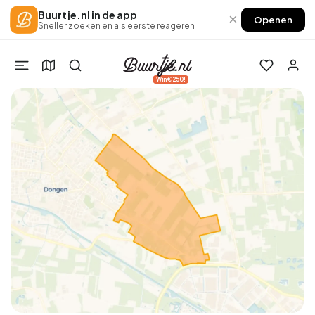
Buurtje.nl in de app
×
Openen
Sneller zoeken en als eerste reageren
Win €250!