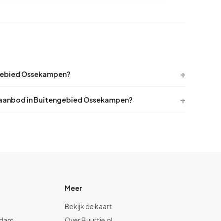
engebied Ossekampen?
gaanbod in Buitengebied Ossekampen?
Meer
Bekijk de kaart
rdam
Over Buurtje.nl