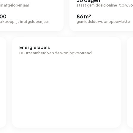
30 dagen
in afgelopen jaar
staat gemiddeld online · t.o.v. vor
500
86 m²
erkoopprijs in afgelopen jaar
gemiddelde woonoppervlakte
Energielabels
Duurzaamheid van de woningvoorraad