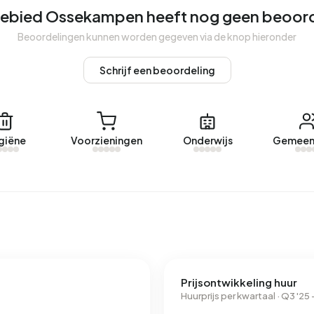
ebied Ossekampen heeft nog geen beoor
Beoordelingen kunnen worden gegeven via de knop hieronder
Schrijf een beoordeling
giëne
Voorzieningen
Onderwijs
Gemeen
Prijsontwikkeling huur
Huurprijs per kwartaal · Q3 '25 