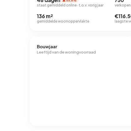
48 dagen
750
▲ 55,8%
staat gemiddeld online · t.o.v. vorig jaar
verkopen 
136 m²
€116.
gemiddelde woonoppervlakte
laagste v
Bouwjaar
Leeftijd van de woningvoorraad