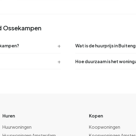
ed Ossekampen
sekampen?
Wat is de huurprijs in Buit
Hoe duurzaam is het wonin
Huren
Kopen
Huurwoningen
Koopwoningen
Huurwoningen Amsterdam
Koopwoningen Amste