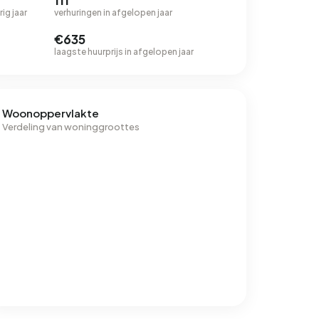
111
ig jaar
verhuringen in afgelopen jaar
€635
laagste huurprijs in afgelopen jaar
Woonoppervlakte
Verdeling van woninggroottes