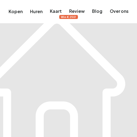
Kaart
Review
Blog
Over ons
Kopen
Huren
Win €250!