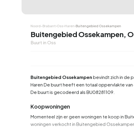
Noord-Brabant
›
Oss
›
Haren
›
Buitengebied Ossekampen
Buitengebied Ossekampen, O
Buurt in Oss
Buitengebied Ossekampen
bevindt zich in de 
Haren
De buurt heeft een totaal oppervlakte van 4
De buurt is gecodeerd als BU08281109.
Koopwoningen
Momenteel zijn er geen woningen te koop in Bui
woningen verkocht in Buitengebied Ossekampe