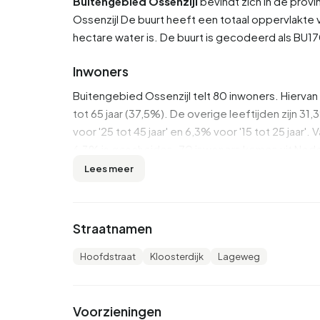
Buitengebied Ossenzijl
bevindt zich in de provi
Ossenzijl
De buurt heeft een totaal oppervlakte v
hectare water is. De buurt is gecodeerd als B
Inwoners
Buitengebied Ossenzijl telt 80 inwoners. Hierva
tot 65 jaar (37,5%). De overige leeftijden zijn 31,3
voor '25 tot 45 jaar' en 6,3% voor '15 tot 25 jaar
6,3% is gescheiden. 70 inwoners komen uit Neder
Lees meer
Er zijn 35 huishoudens in Buitengebied Ossenzij
huishoudens zonder kinderen en 28,6% huishoud
2,2 personen.
Straatnamen
In Buitengebied Ossenzijl zijn er 100 inkomenso
Hoofdstraat
Kloosterdijk
Lageweg
zijn middelbaar opgeleid. 57,1% heeft HAVO, 
heeft HBO of WO.
In Buitengebied Ossenzijl ontvangt 25% van de i
Voorzieningen