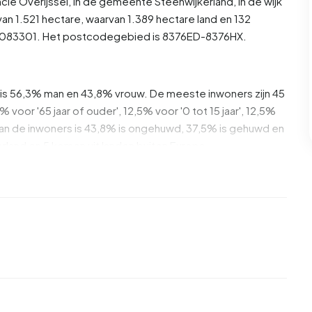
ncie
Overijssel
, in de gemeente
Steenwijkerland
, in de wijk
an 1.521 hectare, waarvan 1.389 hectare land en 132
U17083301. Het postcodegebied is 8376ED-8376HX.
n is 56,3% man en 43,8% vrouw. De meeste inwoners zijn 45
% voor '65 jaar of ouder', 12,5% voor '0 tot 15 jaar', 12,5%
'. Van de inwoners is 43,8% is ongehuwd, 37,5% is gehuwd en
land en 5 komen uit landen buiten Europa.
l. 28,6% daarvan zijn eenpersoonshuishoudens, 42,9%
ens met kinderen. De gemiddelde huishoudensgrootte is
ntvangers. De meeste inwoners van Buitengebied Ossenzijl
VWO of MBO 2-4, 28,6% heeft VMBO of MBO 1 en 14,3%
nwoners een uitkering. De grootste groep is die met een