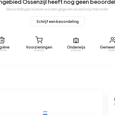
ngebied Ossenzijl heeft nog geen beoorde
engebied Ossenzijl.
Beoordelingen kunnen worden gegeven via de knop hieronder
Schrijf een beoordeling
met een geregistreerd energielabel. De meest voorkomende
ld verbruikt een adres in Buitengebied Ossenzijl 4.760
n het landelijke gemiddelde van 2.810 kWh. Het
oven het landelijke gemiddelde van 1.280 m³.
giëne
Voorzieningen
Onderwijs
Gemeen