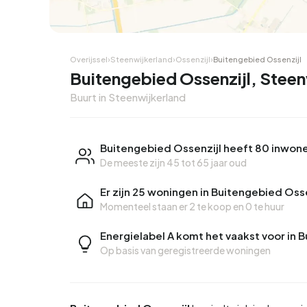
Overijssel
›
Steenwijkerland
›
Ossenzijl
›
Buitengebied Ossenzijl
Buitengebied Ossenzijl, Steen
Buurt in Steenwijkerland
Buitengebied Ossenzijl heeft 80 inwon
De meeste zijn 45 tot 65 jaar oud
Er zijn 25 woningen in Buitengebied Osse
Momenteel staan er
2 te koop
en
0 te huur
Energielabel A komt het vaakst voor in 
Op basis van geregistreerde woningen