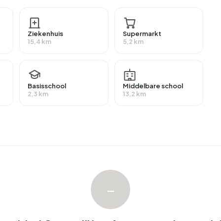
kering.
Ziekenhuis
Supermarkt
 met een gemiddelde WOZ-waarde van €420.000. Hiervan is
15,4 km
5,2 km
eeste woningen zijn koopwoningen. Dit komt neer op
oningen is 88% in particulier bezit en 12% van overige
s in Buitengebied Ossenzijl zijn 1970-1980 (54%) en
Basisschool
Middelbare school
2,3 km
13,2 km
tengebied Ossenzijl. De nieuwste aangeboden woning is
 op Funda. Afgelopen jaar zijn er geen woningen verkocht
–
ngebied Ossenzijl. Afgelopen jaar zijn er geen woningen