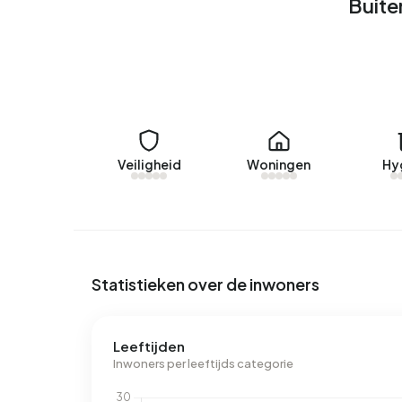
Buite
Geen recente verhuurdata beschikbaar voor Buit
Energie
In Buitengebied Ossenzijl zijn er 68 adressen 
labels zijn C (54%), A (18%) en G (10%). Gemidde
kWh aan elektriciteit per jaar. Dit ligt 69% bove
aardgasverbruik ligt met 1.640 m³ per jaar 28% b
Veiligheid
Woningen
Hy
Statistieken over de inwoners
Leeftijden
Inwoners per leeftijds categorie