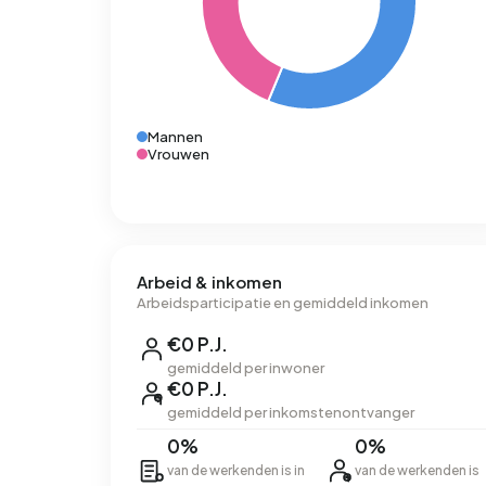
Mannen
Vrouwen
Arbeid & inkomen
Arbeidsparticipatie en gemiddeld inkomen
€0 P.J.
gemiddeld per inwoner
€0 P.J.
gemiddeld per inkomstenontvanger
0%
0%
van de werkenden is in
van de werkenden is