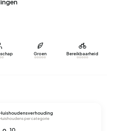
lingen
schap
Groen
Bereikbaarheid
Huishoudensverhouding
Huishoudens per categorie
10