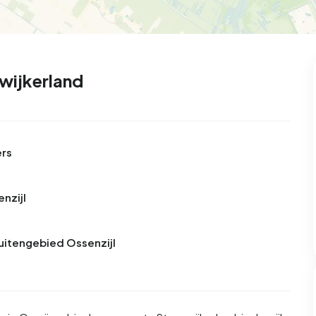
wijkerland
ers
nzijl
Buitengebied Ossenzijl