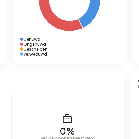
Gehuwd
Ongehuwd
Gescheiden
Verweduwd
0%
van de inwoners heeft werk