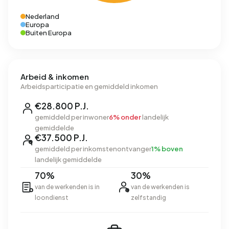
Nederland
Europa
Buiten Europa
Arbeid & inkomen
Arbeidsparticipatie en gemiddeld inkomen
€28.800 P.J.
gemiddeld per inwoner
6% onder
landelijk
gemiddelde
€37.500 P.J.
gemiddeld per inkomstenontvanger
1% boven
landelijk gemiddelde
70%
30%
van de werkenden is in
van de werkenden is
loondienst
zelfstandig