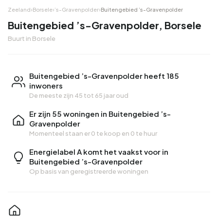
Zeeland
›
Borsele
›
’s-Gravenpolder
›
Buitengebied ’s-Gravenpolder
Buitengebied ’s-Gravenpolder, Borsele
Buurt in Borsele
Buitengebied ’s-Gravenpolder heeft 185
inwoners
De meeste zijn 45 tot 65 jaar oud
Er zijn 55 woningen in Buitengebied ’s-
Gravenpolder
Momenteel staan er
0 te koop
en
0 te huur
Energielabel A komt het vaakst voor in
Buitengebied ’s-Gravenpolder
Op basis van geregistreerde woningen