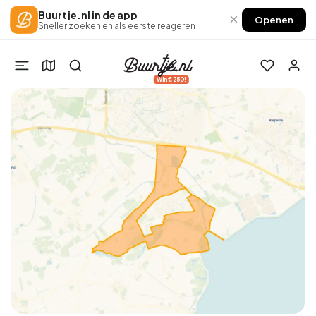
Buurtje.nl in de app
×
Openen
Sneller zoeken en als eerste reageren
Win €250!