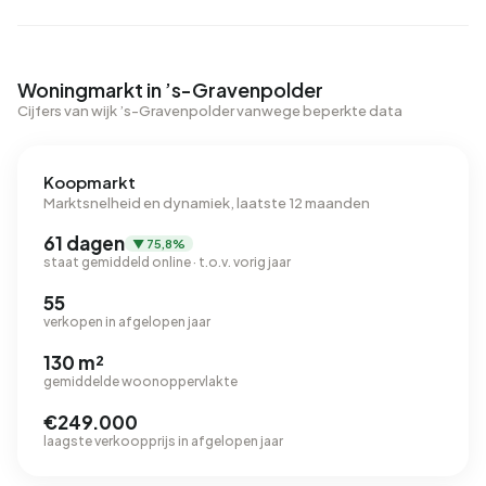
Woningmarkt in ’s-Gravenpolder
Cijfers van wijk ’s-Gravenpolder vanwege beperkte data
Koopmarkt
Marktsnelheid en dynamiek, laatste 12 maanden
61 dagen
▼ 75,8%
staat gemiddeld online · t.o.v. vorig jaar
55
verkopen in afgelopen jaar
130 m²
gemiddelde woonoppervlakte
€249.000
laagste verkoopprijs in afgelopen jaar