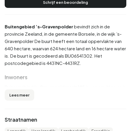
Schrijf een beoordeling
Buitengebied ’s-Gravenpolder
bevindt zich in de
provincie
Zeeland
, in de gemeente
Borsele
, in de wijk
’s-
Gravenpolder
De buurt heeft een totaal oppervlakte van
640 hectare, waarvan 624 hectare land en 16 hectare water
is. De buurt is gecodeerd als BU06541302. Het
postcodegebied is 4431NC-4431RZ.
Inwoners
Buitengebied ’s-Gravenpolder telt 185 inwoners. Hiervan is
56,8% man en 45,9% vrouw. De meeste inwoners zijn 45
Lees meer
tot 65 jaar (29,7%). De overige leeftijden zijn 21,6% voor '0
tot 15 jaar', 18,9% voor '15 tot 25 jaar', 18,9% voor '25 tot 45
jaar' en 10,8% voor '65 jaar of ouder'. Van de inwoners is
Straatnamen
51,4% is ongehuwd, 45,9% is gehuwd en 2,7% is
gescheiden. 180 inwoners komen uit Nederland, 10 komen