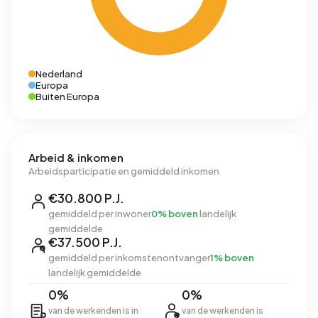
Nederland
Europa
Buiten Europa
Arbeid & inkomen
Arbeidsparticipatie en gemiddeld inkomen
€30.800 P.J.
gemiddeld per inwoner
0% boven
landelijk
gemiddelde
€37.500 P.J.
gemiddeld per inkomstenontvanger
1% boven
landelijk gemiddelde
0%
0%
van de werkenden is in
van de werkenden is