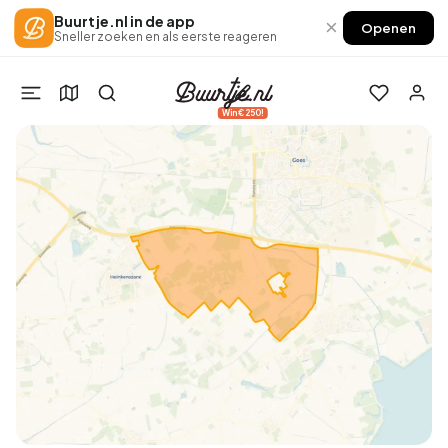
Buurtje.nl in de app
×
Openen
Sneller zoeken en als eerste reageren
Win €250!