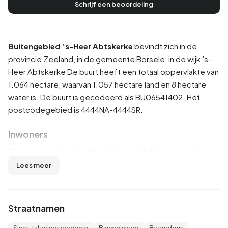
Schrijf een beoordeling
Buitengebied ’s-Heer Abtskerke
bevindt zich in de
provincie
Zeeland
, in de gemeente
Borsele
, in de wijk
’s-
Heer Abtskerke
De buurt heeft een totaal oppervlakte van
1.064 hectare, waarvan 1.057 hectare land en 8 hectare
water is. De buurt is gecodeerd als BU06541402. Het
postcodegebied is 4444NA-4444SR.
Inwoners
Buitengebied ’s-Heer Abtskerke telt 145 inwoners. Hiervan
is 51,7% man en 48,3% vrouw. De meeste inwoners zijn 45
Lees meer
tot 65 jaar (37,9%). De overige leeftijden zijn 17,2% voor '15
tot 25 jaar', 17,2% voor '65 jaar of ouder', 13,8% voor '0 tot
15 jaar' en 13,8% voor '25 tot 45 jaar'. Van de inwoners is
Straatnamen
37,9% is ongehuwd, 51,7% is gehuwd, 6,9% is gescheiden
en 3,4% is verweduwd. 140 inwoners komen uit Nederland,