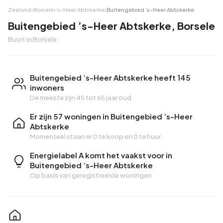
Zeeland
›
Borsele
›
’s-Heer Abtskerke
›
Buitengebied ’s-Heer Abtskerke
Buitengebied ’s-Heer Abtskerke, Borsele
Buurt in Borsele
Buitengebied ’s-Heer Abtskerke heeft 145
inwoners
De meeste zijn 45 tot 65 jaar oud
Er zijn 57 woningen in Buitengebied ’s-Heer
Abtskerke
Momenteel staan er
0 te koop
en
0 te huur
Energielabel A komt het vaakst voor in
Buitengebied ’s-Heer Abtskerke
Op basis van geregistreerde woningen