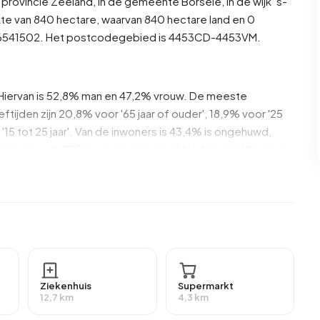
e provincie
Zeeland
, in de gemeente
Borsele
, in de wijk
’s-
te van 840 hectare, waarvan 840 hectare land en 0
BU06541502. Het postcodegebied is 4453CD-4453VM.
Hiervan is 52,8% man en 47,2% vrouw. De meeste
eftijden zijn 20,8% voor '65 jaar of ouder', 18,9% voor '25
or '15 tot 25 jaar'. Van de inwoners is 43,4% is ongehuwd,
 verweduwd. 235 inwoners komen uit Nederland, 10 komen
renhoek. 19,0% daarvan zijn eenpersoonshuishoudens,
uishoudens met kinderen. De gemiddelde
omensontvangers. Het gemiddelde inkomen per
lager is dan het nationale gemiddelde van €35.800. Per
Ziekenhuis
Supermarkt
, wat €500 (2%) lager is dan het nationale gemiddelde
12,7 km
4,3 km
bied ’s-Heerenhoek zijn middelbaar opgeleid. 50,0%