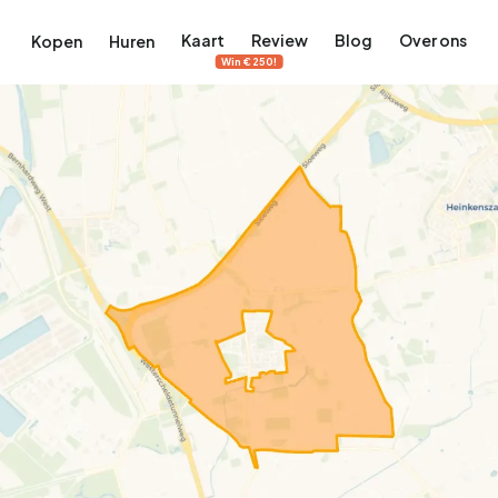
Kaart
Review
Blog
Over ons
Kopen
Huren
Win €250!