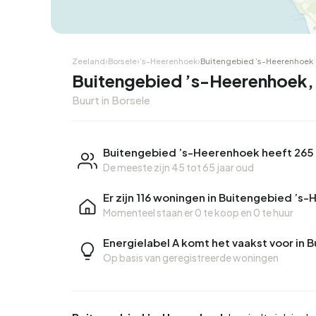
Zeeland
›
Borsele
›
’s-Heerenhoek
›
Buitengebied ’s-Heerenhoek
Buitengebied ’s-Heerenhoek,
Buurt in Borsele
Buitengebied ’s-Heerenhoek heeft 265
De meeste zijn 45 tot 65 jaar oud
Er zijn 116 woningen in Buitengebied ’s
Momenteel staan er
0 te koop
en
0 te huur
Energielabel A komt het vaakst voor in
Op basis van geregistreerde woningen