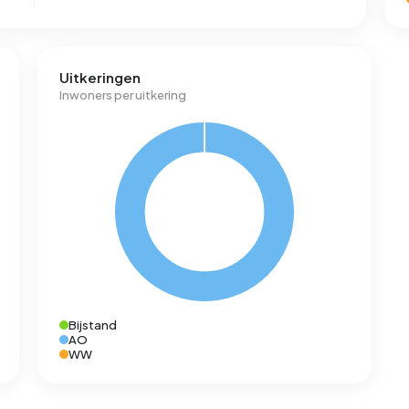
Uitkeringen
Inwoners per uitkering
Bijstand
AO
WW