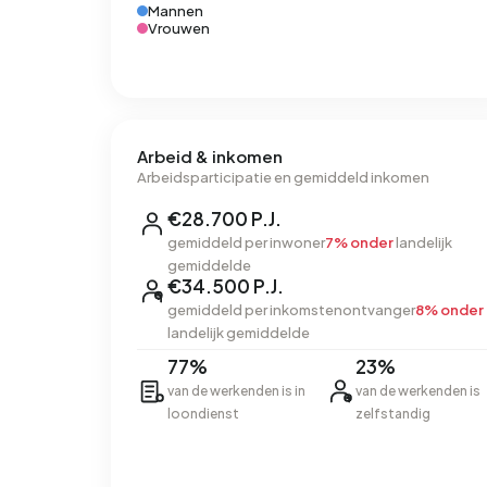
Mannen
Vrouwen
Arbeid & inkomen
Arbeidsparticipatie en gemiddeld inkomen
€28.700 P.J.
gemiddeld per inwoner
7% onder
landelijk
gemiddelde
€34.500 P.J.
gemiddeld per inkomstenontvanger
8% onder
landelijk gemiddelde
77%
23%
van de werkenden is in
van de werkenden is
loondienst
zelfstandig