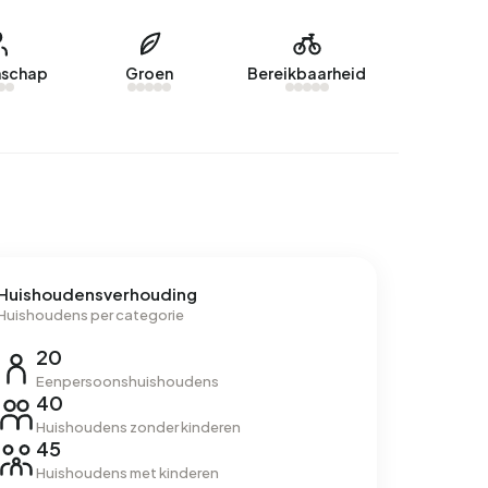
schap
Groen
Bereikbaarheid
Huishoudensverhouding
Huishoudens per categorie
20
Eenpersoonshuishoudens
40
Huishoudens zonder kinderen
45
Huishoudens met kinderen