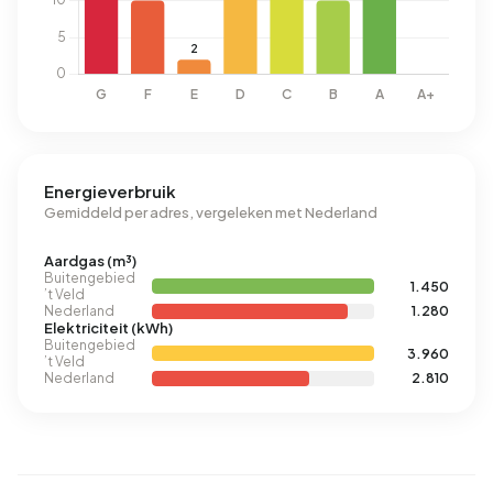
Energieverbruik
Gemiddeld per adres, vergeleken met Nederland
Aardgas (m³)
Buitengebied
1.450
’t Veld
Nederland
1.280
Elektriciteit (kWh)
Buitengebied
3.960
’t Veld
Nederland
2.810