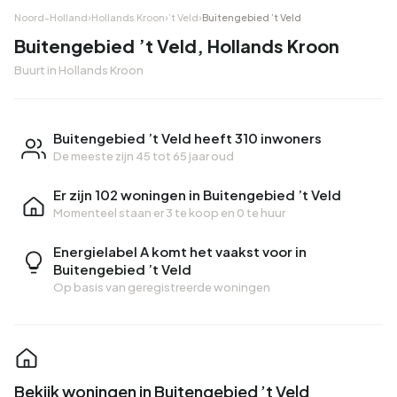
Noord-Holland
›
Hollands Kroon
›
’t Veld
›
Buitengebied ’t Veld
Buitengebied ’t Veld, Hollands Kroon
Buurt in Hollands Kroon
Buitengebied ’t Veld heeft 310 inwoners
De meeste zijn 45 tot 65 jaar oud
Er zijn 102 woningen in Buitengebied ’t Veld
Momenteel staan er
3 te koop
en
0 te huur
Energielabel A komt het vaakst voor in
Buitengebied ’t Veld
Op basis van geregistreerde woningen
Bekijk woningen in Buitengebied ’t Veld