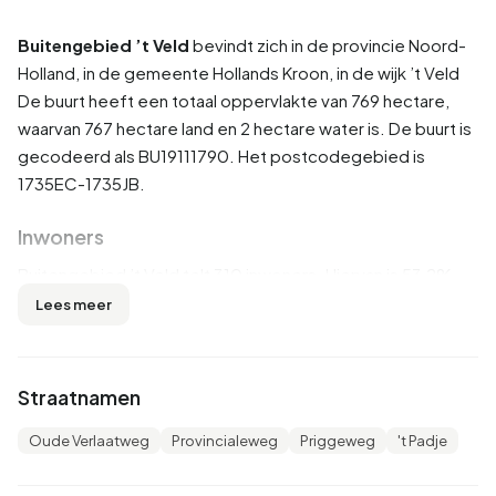
Buitengebied ’t Veld
bevindt zich in de provincie
Noord-
Holland
, in de gemeente
Hollands Kroon
, in de wijk
’t Veld
De buurt heeft een totaal oppervlakte van 769 hectare,
waarvan 767 hectare land en 2 hectare water is. De buurt is
gecodeerd als BU19111790. Het postcodegebied is
1735EC-1735JB.
Inwoners
Buitengebied ’t Veld telt 310 inwoners. Hiervan is 53,2%
man en 48,4% vrouw. De meeste inwoners zijn 45 tot 65
Lees meer
jaar (35,5%). De overige leeftijden zijn 19,4% voor '25 tot
45 jaar', 16,1% voor '15 tot 25 jaar', 16,1% voor '65 jaar of
ouder' en 14,5% voor '0 tot 15 jaar'. Van de inwoners is
Straatnamen
46,8% is ongehuwd, 46,8% is gehuwd, 3,2% is gescheiden
en 1,6% is verweduwd. 280 inwoners komen uit Nederland,
Oude Verlaatweg
Provincialeweg
Priggeweg
't Padje
25 komen uit Europa en 10 komen uit landen buiten Europa.