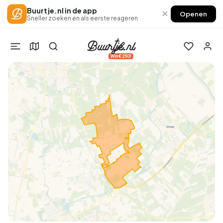
Buurtje.nl in de app
×
Openen
Sneller zoeken en als eerste reageren
Win €250!