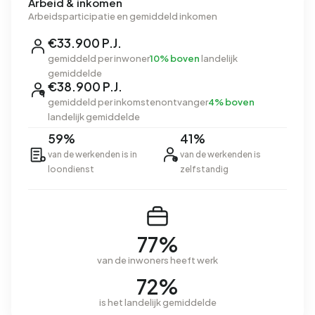
Arbeid & inkomen
Arbeidsparticipatie en gemiddeld inkomen
€33.900 P.J.
gemiddeld per inwoner
10% boven
landelijk
gemiddelde
€38.900 P.J.
gemiddeld per inkomstenontvanger
4% boven
landelijk gemiddelde
59%
41%
van de werkenden is in
van de werkenden is
loondienst
zelfstandig
77%
van de inwoners heeft werk
72%
is het landelijk gemiddelde