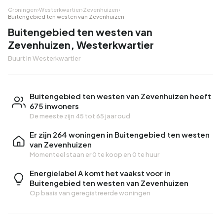
Groningen
›
Westerkwartier
›
Zevenhuizen
›
Buitengebied ten westen van Zevenhuizen
Buitengebied ten westen van
Zevenhuizen, Westerkwartier
Buurt in Westerkwartier
Buitengebied ten westen van Zevenhuizen heeft
675 inwoners
De meeste zijn 45 tot 65 jaar oud
Er zijn 264 woningen in Buitengebied ten westen
van Zevenhuizen
Momenteel staan er
0 te koop
en
0 te huur
Energielabel A komt het vaakst voor in
Buitengebied ten westen van Zevenhuizen
Op basis van geregistreerde woningen