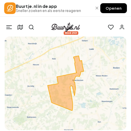
Buurtje.nl in de app
×
Openen
Sneller zoeken en als eerste reageren
Win €250!