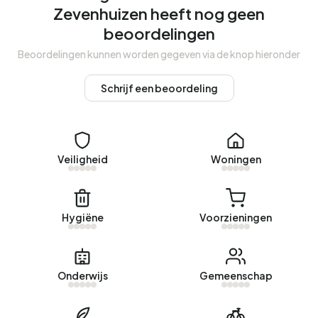
onbewoond. De meeste woningen zijn koopwoningen. Dit
Zevenhuizen heeft nog geen
komt neer op 7% huurwoningen en 93% koopwoningen.
beoordelingen
Van de woningen is 93% in particulier bezit en 7% van
Beoordelingen kunnen worden gegeven via de knop hieronder
overige verhuurders. De meest voorkomende
bouwperiodes in Buitengebied ten westen van
Schrijf een beoordeling
Zevenhuizen zijn 1925-1950 (20%) en 1900-1925 (20%).
Koopwoningen
Momenteel zijn er geen woningen te koop in Buitengebied
Veiligheid
Woningen
ten westen van Zevenhuizen. De nieuwste aangeboden
woning is
Dwarshaspel 5
door 050Wonen op Pararius.
Afgelopen jaar zijn er geen woningen verkocht in
Hygiëne
Voorzieningen
Buitengebied ten westen van Zevenhuizen.
Huurwoningen
Onderwijs
Gemeenschap
Momenteel zijn er geen woningen te huur in Buitengebied
ten westen van Zevenhuizen. Afgelopen jaar zijn er geen