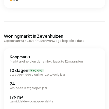
WW
Woningmarkt in Zevenhuizen
Cijfers van wijk Zevenhuizen vanwege beperkte data
Koopmarkt
Marktsnelheid en dynamiek, laatste 12 maanden
10 dagen
▼ 92,0%
staat gemiddeld online · t.o.v. vorig jaar
24
verkopen in afgelopen jaar
179 m²
gemiddelde woonoppervlakte