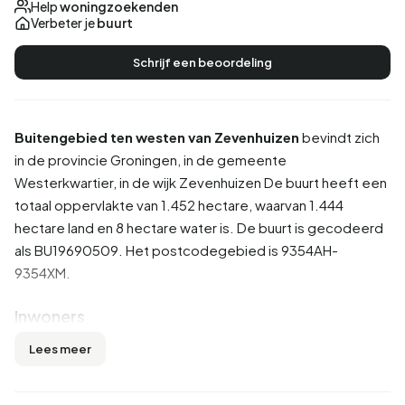
Help
woningzoekenden
Verbeter je
buurt
Schrijf een beoordeling
Buitengebied ten westen van Zevenhuizen
bevindt zich
in de provincie
Groningen
, in de gemeente
Westerkwartier
, in de wijk
Zevenhuizen
De buurt heeft een
totaal oppervlakte van 1.452 hectare, waarvan 1.444
hectare land en 8 hectare water is. De buurt is gecodeerd
als BU19690509. Het postcodegebied is 9354AH-
9354XM.
Inwoners
Buitengebied ten westen van Zevenhuizen telt 675
Lees meer
inwoners. Hiervan is 51,1% man en 48,9% vrouw. De
meeste inwoners zijn 45 tot 65 jaar (33,3%). De overige