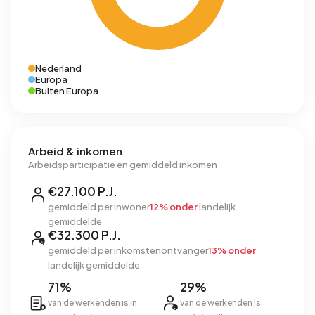
Nederland
Europa
Buiten Europa
Arbeid & inkomen
Arbeidsparticipatie en gemiddeld inkomen
€27.100 P.J.
gemiddeld per inwoner
12% onder
landelijk
gemiddelde
€32.300 P.J.
gemiddeld per inkomstenontvanger
13% onder
landelijk gemiddelde
71%
29%
van de werkenden is in
van de werkenden is