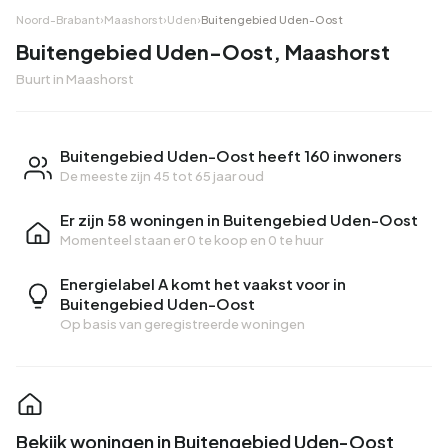
Noord-Brabant
›
Maashorst
›
Uden
›
Buitengebied Uden-Oost
Buitengebied Uden-Oost, Maashorst
Buurt in Maashorst
Buitengebied Uden-Oost heeft 160 inwoners
De meeste zijn 45 tot 65 jaar oud
Er zijn 58 woningen in Buitengebied Uden-Oost
Momenteel staan er
0 te koop
en
0 te huur
Energielabel A komt het vaakst voor in
Buitengebied Uden-Oost
Op basis van geregistreerde woningen
Bekijk woningen in Buitengebied Uden-Oost