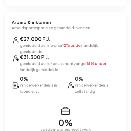
Arbeid & inkomen
Arbeidsparticipatie en gemiddeld inkomen
€27.000 P.J.
gemiddeld per inwoner
12% onder
landelijk
gemiddelde
€31.300 P.J.
gemiddeld per inkomstenontvanger
16% onder
landelijk gemiddelde
0%
0%
van de werkenden is in
van de werkenden is
loondienst
zelfstandig
0%
van de inwoners heeft werk