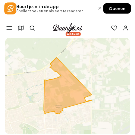
Buurtje.nl in de app
×
Openen
Sneller zoeken en als eerste reageren
Win €250!