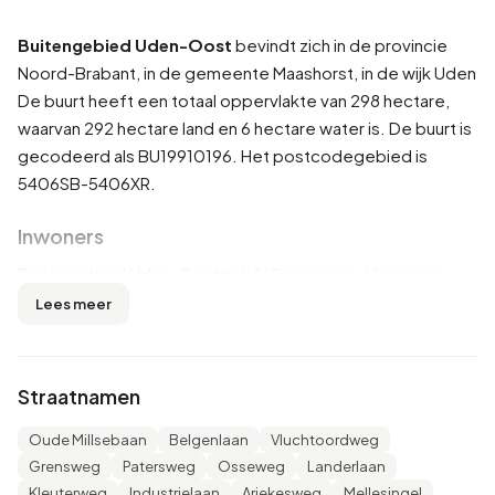
Buitengebied Uden-Oost
bevindt zich in de provincie
Noord-Brabant
, in de gemeente
Maashorst
, in de wijk
Uden
De buurt heeft een totaal oppervlakte van 298 hectare,
waarvan 292 hectare land en 6 hectare water is. De buurt is
gecodeerd als BU19910196. Het postcodegebied is
5406SB-5406XR.
Inwoners
Buitengebied Uden-Oost telt 160 inwoners. Hiervan is
53,1% man en 46,9% vrouw. De meeste inwoners zijn 45
Lees meer
tot 65 jaar (34,4%). De overige leeftijden zijn 21,9% voor
'15 tot 25 jaar', 18,8% voor '25 tot 45 jaar', 15,6% voor '65
jaar of ouder' en 12,5% voor '0 tot 15 jaar'. Van de inwoners
Straatnamen
is 53,1% is ongehuwd, 40,6% is gehuwd, 6,3% is
gescheiden en 3,1% is verweduwd. 150 inwoners komen
Oude Millsebaan
Belgenlaan
Vluchtoordweg
uit Nederland en 10 komen uit Europa.
Grensweg
Patersweg
Osseweg
Landerlaan
Kleuterweg
Industrielaan
Ariekesweg
Mellesingel