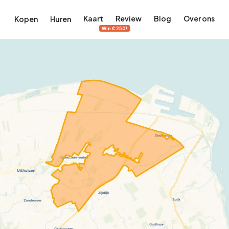
Kaart
Review
Blog
Over ons
Kopen
Huren
Win €250!