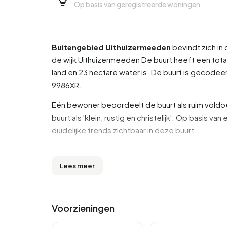
Op basis van geregistreerde woningen
Buitengebied Uithuizermeeden
bevindt zich in
de wijk
Uithuizermeeden
De buurt heeft een tota
land en 23 hectare water is. De buurt is gecod
9986XR.
Eén bewoner beoordeelt de buurt als ruim voldo
buurt als 'klein, rustig en christelijk'. Op basis 
duidelijke trends zichtbaar in deze buurt.
Inwoners
Lees meer
Buitengebied Uithuizermeeden telt 750 inwoner
inwoners zijn 45 tot 65 jaar (31,3%). De overige lee
jaar', 19,3% voor '65 jaar of ouder' en 8,7% voor '
Voorzieningen
42,0% is gehuwd, 5,3% is gescheiden en 4,0% i
komen uit Europa en 10 komen uit landen buiten 