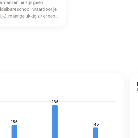
11%). Gemiddeld verbruikt een adres in Buitengebied
ie mensen. er zijn geen
jaar. Dit ligt 24% boven het landelijke gemiddelde van
ddelbare school, waardoor je
ijk), maar gelukkig zit er een
³ per jaar 33% boven het landelijke gemiddelde van 1.280
 veel senioren wonen is het
onveilig vind aan
en lantaarnpalen staan, en in
nd is als je fietst.