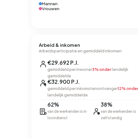
Mannen
Vrouwen
Arbeid & inkomen
Arbeidsparticipatie en gemiddeld inkomen
€29.692 P.J.
gemiddeld per inwoner
3% onder
landelijk
gemiddelde
€32.900 P.J.
gemiddeld per inkomstenontvanger
12% onde
landelijk gemiddelde
62%
38%
van de werkenden is in
van de werkenden is
loondienst
zelfstandig