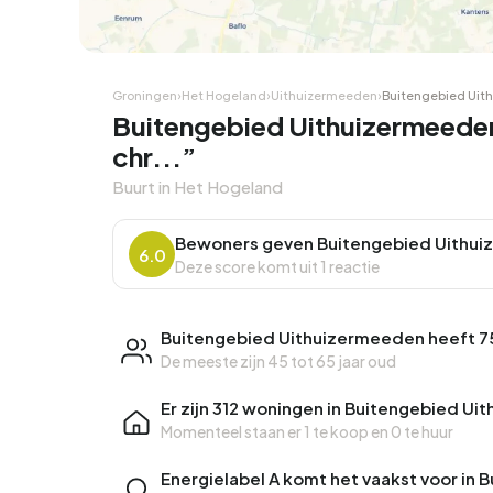
Groningen
›
Het Hogeland
›
Uithuizermeeden
›
Buitengebied Uit
Buitengebied Uithuizermeeden,
chr...”
Buurt in Het Hogeland
Bewoners geven Buitengebied Uithui
6.0
Deze score komt uit 1 reactie
Buitengebied Uithuizermeeden heeft 7
De meeste zijn 45 tot 65 jaar oud
Er zijn 312 woningen in Buitengebied U
Momenteel staan er
1 te koop
en
0 te huur
Energielabel A komt het vaakst voor in