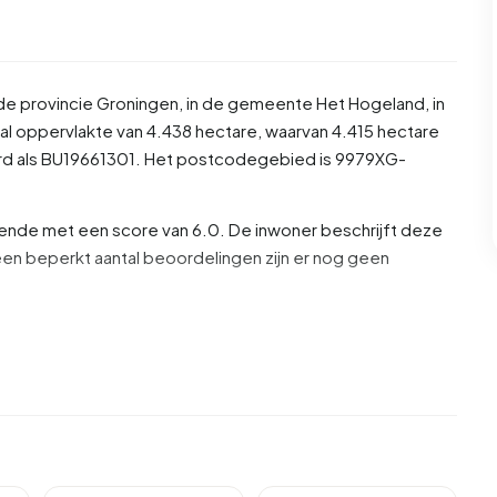
 de provincie
Groningen
, in de gemeente
Het Hogeland
, in
al oppervlakte van 4.438 hectare, waarvan 4.415 hectare
eerd als BU19661301. Het postcodegebied is 9979XG-
ende met een score van 6.0. De inwoner beschrijft deze
van een beperkt aantal beoordelingen zijn er nog geen
s. Hiervan is 53,3% man en 46,0% vrouw. De meeste
ftijden zijn 20,7% voor '25 tot 45 jaar', 19,3% voor '0 tot 15
15 tot 25 jaar'. Van de inwoners is 48,0% is ongehuwd,
s verweduwd. 720 inwoners komen uit Nederland, 15
Europa.