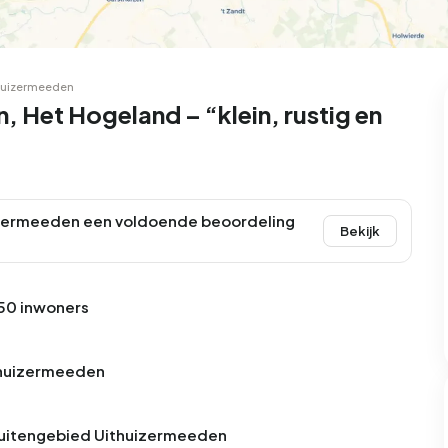
huizermeeden
 Het Hogeland – “klein, rustig en
zermeeden een voldoende beoordeling
Bekijk
50 inwoners
ithuizermeeden
 Buitengebied Uithuizermeeden