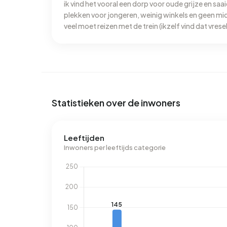
voorkomende labels zijn G (58%), B (13%) en C (
ik vind het vooral een dorp voor oude grijze en saa
Uithuizermeeden 3.490 kWh aan elektriciteit per 
plekken voor jongeren, weinig winkels en geen mi
veel moet reizen met de trein (ikzelf vind dat vresel
2.810 kWh. Het aardgasverbruik ligt met 1.700 m
treinstation midden in het dorp. omdat hier vooral
m³.
over het algemeen erg rustig hier. het enige wat ik 
Uithuizermeeden is het feit dat buiten het dorp ge
de polders worden erg hard gereden, wat erg vervele
Statistieken over de inwoners
Leeftijden
Inwoners per leeftijds categorie