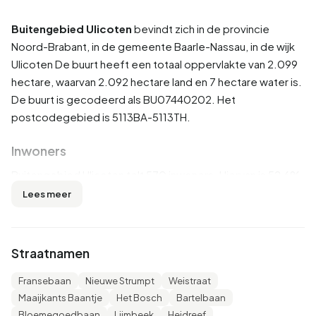
Buitengebied Ulicoten
bevindt zich in de provincie
Noord-Brabant
, in de gemeente
Baarle-Nassau
, in de wijk
Ulicoten
De buurt heeft een totaal oppervlakte van 2.099
hectare, waarvan 2.092 hectare land en 7 hectare water is.
De buurt is gecodeerd als BU07440202. Het
postcodegebied is 5113BA-5113TH.
Inwoners
Buitengebied Ulicoten telt 570 inwoners. Hiervan is 52,6%
man en 48,2% vrouw. De meeste inwoners zijn 45 tot 65
Lees meer
jaar (34,2%). De overige leeftijden zijn 20,2% voor '25 tot
45 jaar', 18,4% voor '65 jaar of ouder', 14,9% voor '0 tot 15
jaar' en 13,2% voor '15 tot 25 jaar'. Van de inwoners is 45,6%
Straatnamen
is ongehuwd, 47,4% is gehuwd, 3,5% is gescheiden en
3,5% is verweduwd. 420 inwoners komen uit Nederland,
Fransebaan
Nieuwe Strumpt
Weistraat
140 komen uit Europa en 10 komen uit landen buiten
Maaijkants Baantje
Het Bosch
Bartelbaan
Europa.
Bloemegoedbaan
Lijmbeek
Heidreef