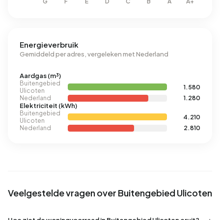
Energieverbruik
Gemiddeld per adres, vergeleken met Nederland
Aardgas (m³)
Buitengebied
1.580
Ulicoten
Nederland
1.280
Elektriciteit (kWh)
Buitengebied
4.210
Ulicoten
Nederland
2.810
Veelgestelde vragen over Buitengebied Ulicoten
Hoe ziet de woningvoorraad in Buitengebied Ulicoten eruit?