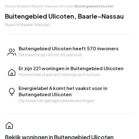
Noord-Brabant
›
Baarle-Nassau
›
Ulicoten
›
Buitengebied Ulicoten
Buitengebied Ulicoten, Baarle-Nassau
Buurt in Baarle-Nassau
Buitengebied Ulicoten heeft 570 inwoners
De meeste zijn 45 tot 65 jaar oud
Er zijn 221 woningen in Buitengebied Ulicoten
Momenteel staan er
0 te koop
en
0 te huur
Energielabel A komt het vaakst voor in
Buitengebied Ulicoten
Op basis van geregistreerde woningen
Bekijk woningen in Buitengebied Ulicoten