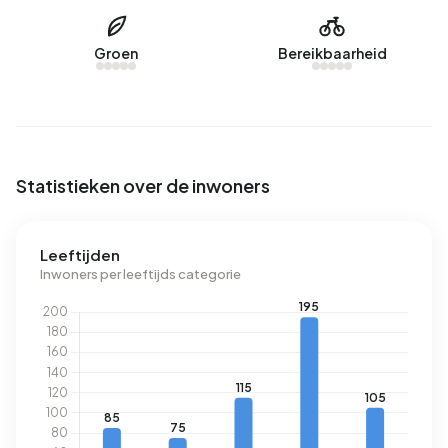
labels zijn A (32%), G (29%) en F (13%). Gemiddeld
verbruikt een adres in Buitengebied Ulicoten 4.210 kWh
Groen
Bereikbaarheid
aan elektriciteit per jaar. Dit ligt 50% boven het landelijke
gemiddelde van 2.810 kWh. Het aardgasverbruik ligt met
1.580 m³ per jaar 23% boven het landelijke gemiddelde
van 1.280 m³.
Statistieken over de inwoners
Leeftijden
Inwoners per leeftijds categorie