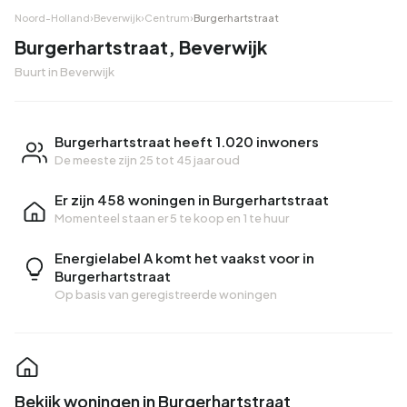
Noord-Holland
›
Beverwijk
›
Centrum
›
Burgerhartstraat
Burgerhartstraat, Beverwijk
Buurt in Beverwijk
Burgerhartstraat heeft 1.020 inwoners
De meeste zijn 25 tot 45 jaar oud
Er zijn 458 woningen in Burgerhartstraat
Momenteel staan er
5 te koop
en
1 te huur
Energielabel A komt het vaakst voor in
Burgerhartstraat
Op basis van geregistreerde woningen
Bekijk woningen in Burgerhartstraat