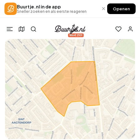
Buurtje.nl in de app
×
Openen
Sneller zoeken en als eerste reageren
Win €250!