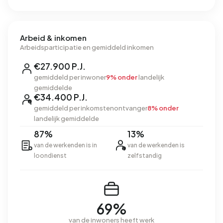
Arbeid & inkomen
Arbeidsparticipatie en gemiddeld inkomen
€27.900 P.J.
gemiddeld per inwoner
9% onder
landelijk
gemiddelde
€34.400 P.J.
gemiddeld per inkomstenontvanger
8% onder
landelijk gemiddelde
87%
13%
van de werkenden is in
van de werkenden is
loondienst
zelfstandig
69%
van de inwoners heeft werk