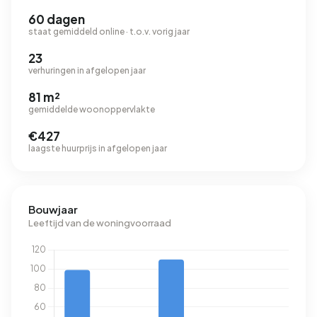
60 dagen
staat gemiddeld online · t.o.v. vorig jaar
23
verhuringen in afgelopen jaar
81 m²
gemiddelde woonoppervlakte
€427
laagste huurprijs in afgelopen jaar
Bouwjaar
Leeftijd van de woningvoorraad