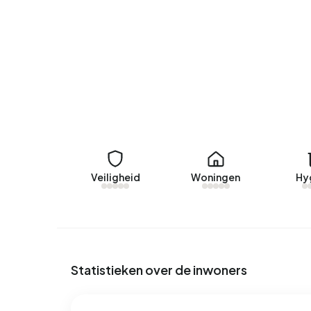
Momenteel zijn er geen woningen te huur in Buru
aangeboden door www.frieslandhuurt.nl. Afgelope
Geen recente verhuurdata beschikbaar voor Bur
Energie
In Burum zijn er 233 adressen met een geregistr
(26%), C (22%) en D (18%). Gemiddeld verbruikt e
Daarmee ligt het 2% lager dan het landelijke gem
m³ per jaar 6% boven het landelijke gemiddelde 
Veiligheid
Woningen
Hy
Statistieken over de inwoners