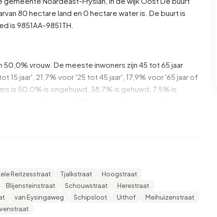
 de gemeente
Noardeast-Fryslân
, in de wijk
Oost
De buurt
rvan 80 hectare land en 0 hectare water is. De buurt is
d is 9851AA-9851TH.
n 50,0% vrouw. De meeste inwoners zijn 45 tot 65 jaar
t 15 jaar', 21,7% voor '25 tot 45 jaar', 17,9% voor '65 jaar of
oners is 50,0% is ongehuwd, 38,7% is gehuwd, 7,5% is
 komen uit Nederland, 10 komen uit Europa en 15 komen
n zijn eenpersoonshuishoudens, 25,0% huishoudens zonder
e gemiddelde huishoudensgrootte is 2,4 personen.
gemiddelde inkomen per inkomensontvanger is €30.900,
ele Reitzesstraat
Tjalkstraat
Hoogstraat
iddelde van €35.800. Per inwoner ligt het gemiddelde
Blijensteinstraat
Schouwstraat
Herestraat
 dan het nationale gemiddelde van €29.200. De meeste
at
van Eysingaweg
Schipsloot
Uithof
Meihuizenstraat
52,6% heeft HAVO, VWO of MBO 2-4, 23,7% heeft HBO of
venstraat