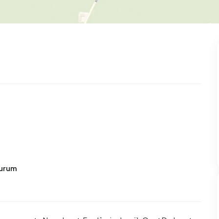
99
9
25
312
83
oning
2-onder-1-kap
Kamers
Vrijstaand
Burum