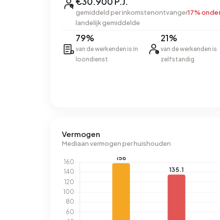
€30.900 P.J.
gemiddeld per inkomstenontvanger
17% onde
landelijk gemiddelde
79%
21%
van de werkenden is in
van de werkenden is
loondienst
zelfstandig
Vermogen
Mediaan vermogen per huishouden