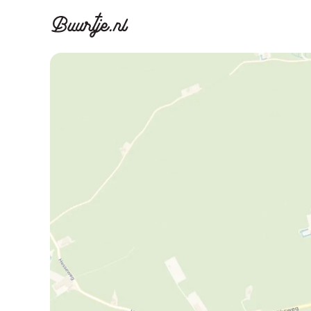
Ontdek Ams
Ontd
Grachtengordel, J
Gracht
Koopwoningen
Huu
Appartementen
Appar