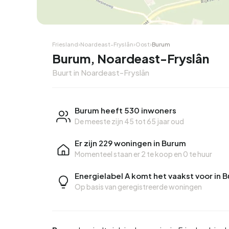
Hoekwoning
Hoekw
Friesland
›
Noardeast-Fryslân
›
Oost
›
Burum
Burum, Noardeast-Fryslân
Buurt in Noardeast-Fryslân
Burum heeft 530 inwoners
De meeste zijn 45 tot 65 jaar oud
Er zijn 229 woningen in Burum
Momenteel staan er
2 te koop
en
0 te huur
Energielabel A komt het vaakst voor in 
Op basis van geregistreerde woningen