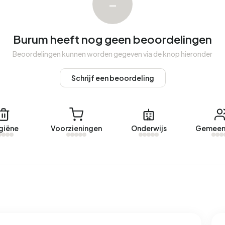
–
m. De meest recentelijke woning is
Rosemastraat 10
n jaar zijn er geen woningen verhuurd in Burum.
Burum heeft nog geen beoordelingen
um.
Beoordelingen kunnen worden gegeven via de knop hieronder
Schrijf een beoordeling
eerd energielabel. De meest voorkomende labels zijn G
en adres in Burum 2.750 kWh aan elektriciteit per jaar.
iddelde van 2.810 kWh. Het aardgasverbruik ligt met 1.360
van 1.280 m³.
giëne
Voorzieningen
Onderwijs
Gemeen