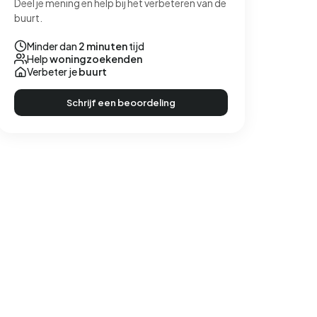
Deel je mening en help bij het verbeteren van de
buurt.
Minder dan
2 minuten
tijd
Help
woningzoekenden
Verbeter je
buurt
Schrijf een beoordeling