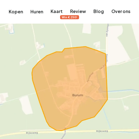
Kaart
Review
Blog
Over ons
Kopen
Huren
Win €250!
terdam
ek Amsterdam
ordaan, De Pijp en meer
engordel, Jordaan, De Pijp en meer
 in Amsterdam
rwoningen in Amsterdam
Bekijk op de kaart
Bekijk op de kaart
5.640
2.471
460
65
371
tementen
Studio's
Studio's
Tussenwoning
Tussenwoning