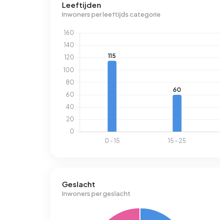
Leeftijden
Inwoners per leeftijds categorie
Geslacht
Inwoners per geslacht