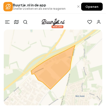
Buurtje.nl in de app
×
Openen
Sneller zoeken en als eerste reageren
Win €250!