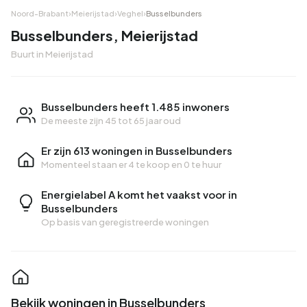
Noord-Brabant
›
Meierijstad
›
Veghel
›
Busselbunders
Busselbunders, Meierijstad
Buurt in Meierijstad
Busselbunders heeft 1.485 inwoners
De meeste zijn 45 tot 65 jaar oud
Er zijn 613 woningen in Busselbunders
Momenteel staan er
4 te koop
en
0 te huur
Energielabel A komt het vaakst voor in
Busselbunders
Op basis van geregistreerde woningen
Bekijk woningen in Busselbunders