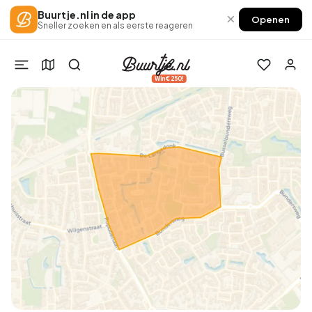
Buurtje.nl in de app
×
Openen
Sneller zoeken en als eerste reageren
Win €250!