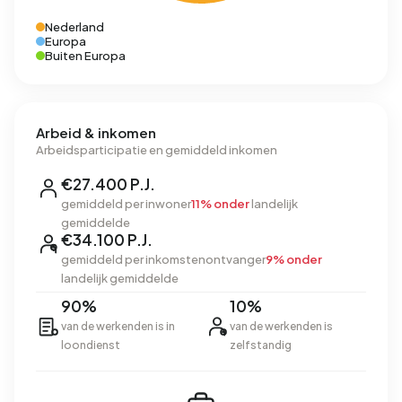
Nederland
Europa
Buiten Europa
Arbeid & inkomen
Arbeidsparticipatie en gemiddeld inkomen
€27.400 P.J.
gemiddeld per inwoner
11% onder
landelijk
gemiddelde
€34.100 P.J.
gemiddeld per inkomstenontvanger
9% onder
landelijk gemiddelde
90%
10%
van de werkenden is in
van de werkenden is
loondienst
zelfstandig