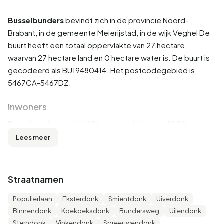
Busselbunders
bevindt zich in de provincie
Noord-
Brabant
, in de gemeente
Meierijstad
, in de wijk
Veghel
De
buurt heeft een totaal oppervlakte van 27 hectare,
waarvan 27 hectare land en 0 hectare water is. De buurt is
gecodeerd als BU19480414. Het postcodegebied is
5467CA-5467DZ.
Inwoners
Busselbunders telt 1.485 inwoners. Hiervan is 51,9% man en
48,5% vrouw. De meeste inwoners zijn 45 tot 65 jaar
Lees meer
(26,6%). De overige leeftijden zijn 25,6% voor '25 tot 45
jaar', 19,5% voor '65 jaar of ouder', 17,2% voor '0 tot 15 jaar'
en 10,4% voor '15 tot 25 jaar'. Van de inwoners is 45,8% is
Straatnamen
ongehuwd, 42,4% is gehuwd, 8,1% is gescheiden en 3,7%
is verweduwd. 1.090 inwoners komen uit Nederland, 145
Populierlaan
Eksterdonk
Smientdonk
Uiverdonk
komen uit Europa en 250 komen uit landen buiten Europa.
Binnendonk
Koekoeksdonk
Bundersweg
Uilendonk
Sterndonk
Vinkendonk
Spreeuwendonk