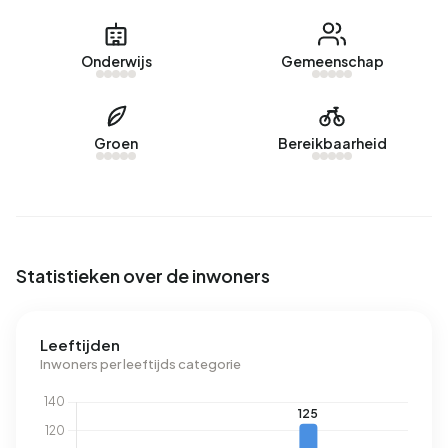
Momenteel zijn er geen woningen te koop in Buurtschap
Dalmsholte. De nieuwste aangeboden woning is
Vilstersedijk 18B
door Van der Lelij Vastgoed VOF op
Onderwijs
Gemeenschap
Funda. Afgelopen jaar zijn er geen woningen verkocht in
Buurtschap Dalmsholte.
Groen
Bereikbaarheid
Huurwoningen
Momenteel zijn er geen woningen te huur in Buurtschap
Dalmsholte. Afgelopen jaar zijn er geen woningen verhuurd
in Buurtschap Dalmsholte.
Statistieken over de inwoners
Geen recente verhuurdata beschikbaar voor Buurtschap
Dalmsholte.
Leeftijden
Energie
Inwoners per leeftijds categorie
In Buurtschap Dalmsholte zijn er 104 adressen met een
geregistreerd energielabel. De meest voorkomende
labels zijn G (40%), F (17%) en D (14%). Gemiddeld