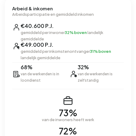
Arbeid & inkomen
Arbeidsparticipatie en gemiddeld inkomen
€40.600 P.J.
gemiddeld per inwoner
32% boven
landelijk
gemiddelde
€49.000 P.J.
gemiddeld per inkomstenontvanger
31% boven
landelijk gemiddelde
68%
32%
van de werkenden is in
van de werkenden is
loondienst
zelfstandig
73%
van de inwoners heeft werk
72%