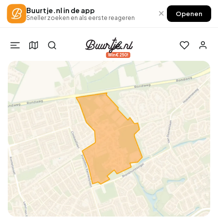
Buurtje.nl in de app
×
Openen
Sneller zoeken en als eerste reageren
Win €250!