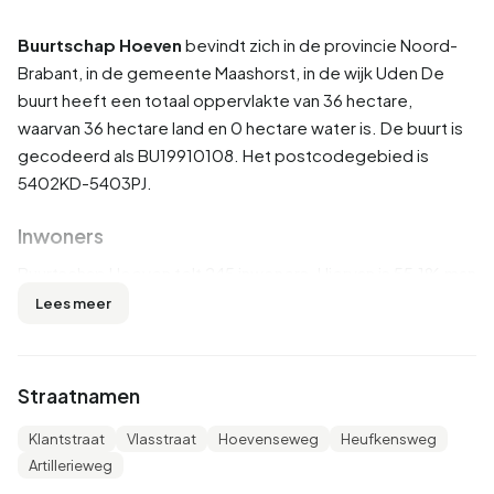
Buurtschap Hoeven
bevindt zich in de provincie
Noord-
Brabant
, in de gemeente
Maashorst
, in de wijk
Uden
De
buurt heeft een totaal oppervlakte van 36 hectare,
waarvan 36 hectare land en 0 hectare water is. De buurt is
gecodeerd als BU19910108. Het postcodegebied is
5402KD-5403PJ.
Inwoners
Buurtschap Hoeven telt 245 inwoners. Hiervan is 55,1% man
en 44,9% vrouw. De meeste inwoners zijn 45 tot 65 jaar
Lees meer
(32,7%). De overige leeftijden zijn 20,4% voor '65 jaar of
ouder', 18,4% voor '0 tot 15 jaar', 14,3% voor '25 tot 45 jaar'
en 12,2% voor '15 tot 25 jaar'. Van de inwoners is 42,9% is
Straatnamen
ongehuwd, 55,1% is gehuwd, 4,1% is gescheiden en 2,0%
is verweduwd. 230 inwoners komen uit Nederland, 5
Klantstraat
Vlasstraat
Hoevenseweg
Heufkensweg
komen uit Europa en 5 komen uit landen buiten Europa.
Artillerieweg