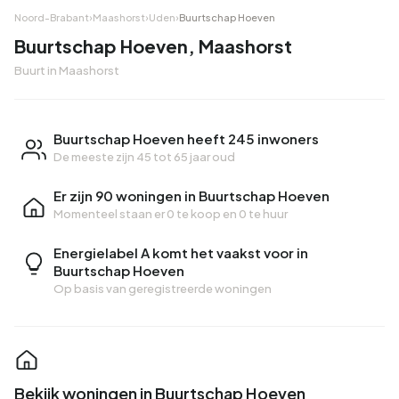
Noord-Brabant
›
Maashorst
›
Uden
›
Buurtschap Hoeven
Buurtschap Hoeven, Maashorst
Buurt in Maashorst
Buurtschap Hoeven heeft 245 inwoners
De meeste zijn 45 tot 65 jaar oud
Er zijn 90 woningen in Buurtschap Hoeven
Momenteel staan er
0 te koop
en
0 te huur
Energielabel A komt het vaakst voor in
Buurtschap Hoeven
Op basis van geregistreerde woningen
Bekijk woningen in Buurtschap Hoeven