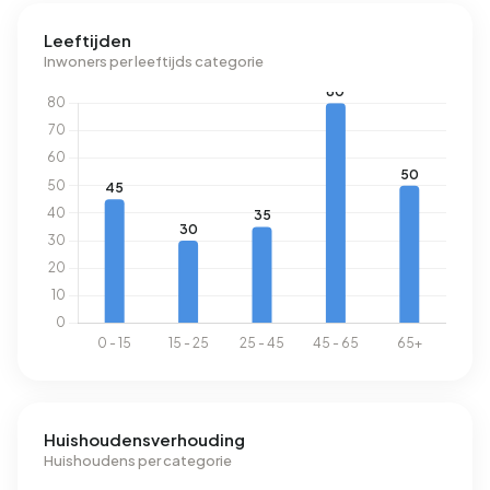
elektriciteit per jaar. Dit ligt 86% boven het landelijke
Leeftijden
gemiddelde van 2.810 kWh. Het aardgasverbruik ligt met
Inwoners per leeftijds categorie
2.060 m³ per jaar 61% boven het landelijke gemiddelde
van 1.280 m³.
Huishoudensverhouding
Huishoudens per categorie