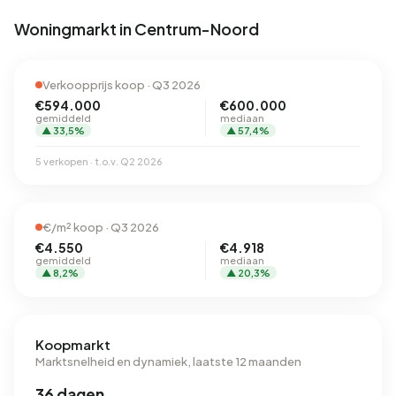
Woningmarkt in Centrum-Noord
Verkoopprijs koop · Q3 2026
€594.000
€600.000
gemiddeld
mediaan
▲ 33,5%
▲ 57,4%
5 verkopen · t.o.v. Q2 2026
€/m² koop · Q3 2026
€4.550
€4.918
gemiddeld
mediaan
▲ 8,2%
▲ 20,3%
Koopmarkt
Marktsnelheid en dynamiek, laatste 12 maanden
36 dagen