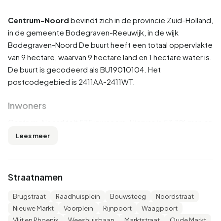
Centrum-Noord
bevindt zich in de provincie
Zuid-Holland
,
in de gemeente
Bodegraven-Reeuwijk
, in de wijk
Bodegraven-Noord
De buurt heeft een totaal oppervlakte
van 9 hectare, waarvan 9 hectare land en 1 hectare water is.
De buurt is gecodeerd als BU19010104. Het
postcodegebied is 2411AA-2411WT.
Inwoners
Centrum-Noord telt 535 inwoners. Hiervan is 53,3% man en
46,7% vrouw. De meeste inwoners zijn 25 tot 45 jaar
Lees meer
(29,0%). De overige leeftijden zijn 29,0% voor '65 jaar of
ouder', 28,0% voor '45 tot 65 jaar', 7,5% voor '15 tot 25 jaar'
en 6,5% voor '0 tot 15 jaar'. Van de inwoners is 50,5% is
Straatnamen
ongehuwd, 33,6% is gehuwd, 7,5% is gescheiden en 8,4%
is verweduwd. 380 inwoners komen uit Nederland, 120
Brugstraat
Raadhuisplein
Bouwsteeg
Noordstraat
komen uit Europa en 30 komen uit landen buiten Europa.
Nieuwe Markt
Voorplein
Rijnpoort
Waagpoort
Vlijt en Phoenix
Weeshuisbaan
Marktstraat
Oude Markt