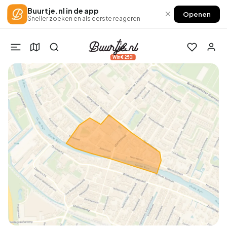
Buurtje.nl in de app
×
Openen
Sneller zoeken en als eerste reageren
Win €250!