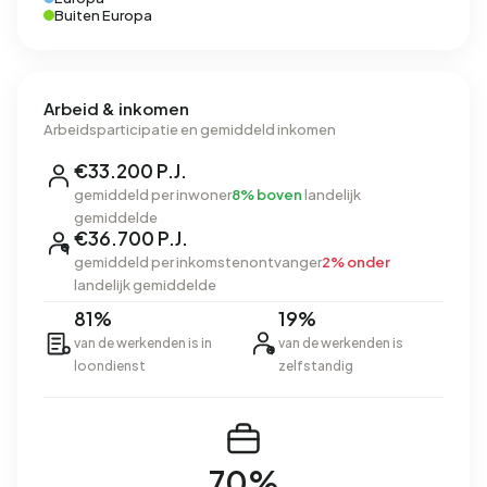
Buiten Europa
Arbeid & inkomen
Arbeidsparticipatie en gemiddeld inkomen
€33.200 P.J.
gemiddeld per inwoner
8% boven
landelijk
gemiddelde
€36.700 P.J.
gemiddeld per inkomstenontvanger
2% onder
landelijk gemiddelde
81%
19%
van de werkenden is in
van de werkenden is
loondienst
zelfstandig
70%