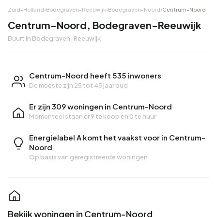
Zuid-Holland
›
Bodegraven-Reeuwijk
›
Bodegraven-Noord
›
Centrum-Noord
Centrum-Noord, Bodegraven-Reeuwijk
Buurt in Bodegraven-Reeuwijk
Centrum-Noord heeft 535 inwoners
De meeste zijn 25 tot 45 jaar oud
Er zijn 309 woningen in Centrum-Noord
Momenteel staan er
9 te koop
en
0 te huur
Energielabel A komt het vaakst voor in Centrum-
Noord
Op basis van geregistreerde woningen
Bekijk woningen in Centrum-Noord