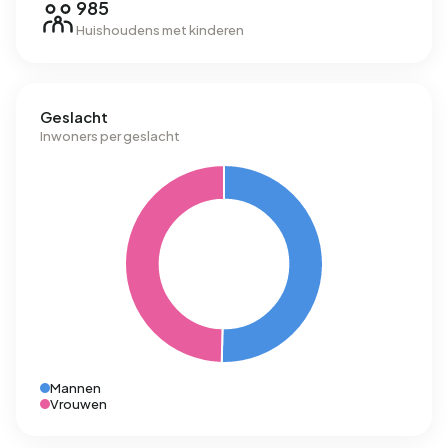
985
Huishoudens met kinderen
Geslacht
Inwoners per geslacht
Mannen
Vrouwen