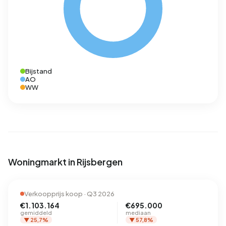
Bijstand
AO
WW
Woningmarkt in Rijsbergen
Verkoopprijs koop · Q3 2026
€1.103.164
€695.000
gemiddeld
mediaan
▼ 25,7%
▼ 57,8%