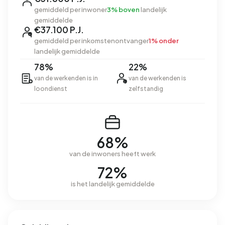
gemiddeld per inwoner
3% boven
landelijk
gemiddelde
€37.100 P.J.
gemiddeld per inkomstenontvanger
1% onder
landelijk gemiddelde
78%
22%
van de werkenden is in
van de werkenden is
loondienst
zelfstandig
68%
van de inwoners heeft werk
72%
is het landelijk gemiddelde