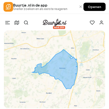
Buurtje.nl in de app
×
Openen
Sneller zoeken en als eerste reageren
Win €250!