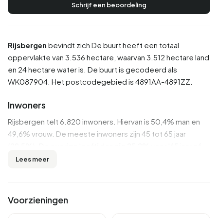
Schrijf een beoordeling
Rijsbergen
bevindt zich De buurt heeft een totaal
oppervlakte van 3.536 hectare, waarvan 3.512 hectare land
en 24 hectare water is. De buurt is gecodeerd als
WK087904. Het postcodegebied is 4891AA-4891ZZ.
Inwoners
Rijsbergen telt 6.820 inwoners. Hiervan is 50,4% man en
49,6% vrouw. De meeste inwoners zijn 45 tot 65 jaar
(29,5%). De overige leeftijden zijn 25,2% voor '65 jaar of
ouder', 21,5% voor '25 tot 45 jaar', 13,4% voor '0 tot 15 jaar'
Lees meer
en 10,4% voor '15 tot 25 jaar'. Van de inwoners is 44,6% is
ongehuwd, 44,0% is gehuwd, 5,6% is gescheiden en 5,7%
is verweduwd. 5.875 inwoners komen uit Nederland, 580
Voorzieningen
komen uit Europa en 370 komen uit landen buiten Europa.