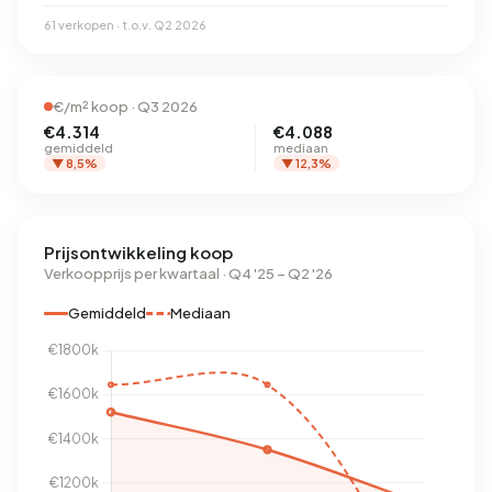
61 verkopen · t.o.v. Q2 2026
€/m² koop · Q3 2026
€4.314
€4.088
gemiddeld
mediaan
▼ 8,5%
▼ 12,3%
Prijsontwikkeling koop
Verkoopprijs per kwartaal · Q4 '25 – Q2 '26
Gemiddeld
Mediaan