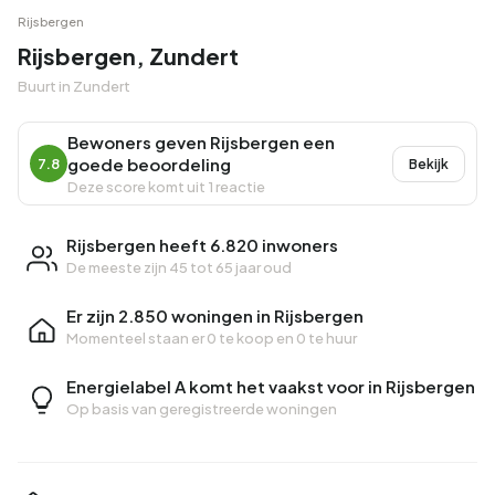
Rijsbergen
Rijsbergen, Zundert
Buurt in Zundert
Bewoners geven Rijsbergen een
goede beoordeling
7.8
Bekijk
Deze score komt uit 1 reactie
Rijsbergen heeft 6.820 inwoners
De meeste zijn 45 tot 65 jaar oud
Er zijn 2.850 woningen in Rijsbergen
Momenteel staan er
0 te koop
en
0 te huur
Energielabel A komt het vaakst voor in Rijsbergen
Op basis van geregistreerde woningen