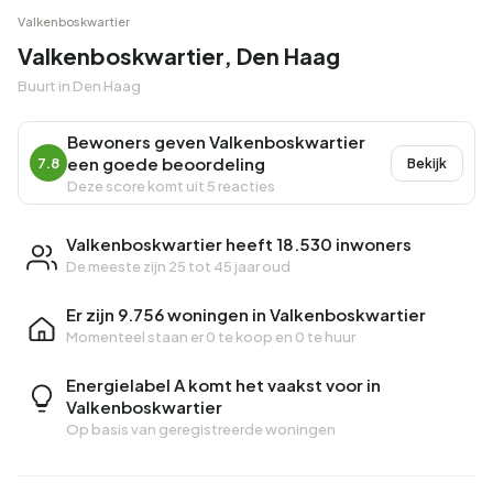
Valkenboskwartier
Valkenboskwartier, Den Haag
Buurt in Den Haag
Bewoners geven Valkenboskwartier
een goede beoordeling
7.8
Bekijk
Deze score komt uit 5 reacties
Valkenboskwartier heeft 18.530 inwoners
De meeste zijn 25 tot 45 jaar oud
Er zijn 9.756 woningen in Valkenboskwartier
Momenteel staan er
0 te koop
en
0 te huur
Energielabel A komt het vaakst voor in
Valkenboskwartier
Op basis van geregistreerde woningen