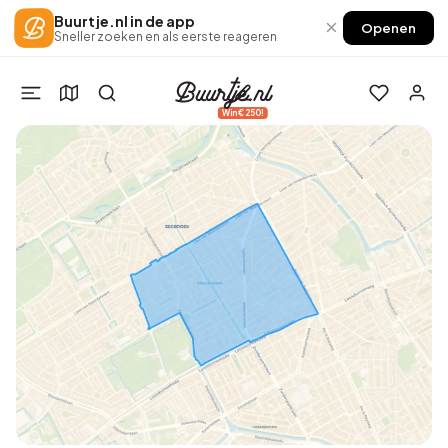
Buurtje.nl in de app
×
Openen
Sneller zoeken en als eerste reageren
Win €250!