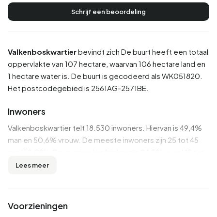
Schrijf een beoordeling
Valkenboskwartier
bevindt zich De buurt heeft een totaal
oppervlakte van 107 hectare, waarvan 106 hectare land en
1 hectare water is. De buurt is gecodeerd als WK051820.
Het postcodegebied is 2561AG-2571BE.
Inwoners
Valkenboskwartier telt 18.530 inwoners. Hiervan is 49,4%
man en 50,6% vrouw. De meeste inwoners zijn 25 tot 45
jaar (39,0%). De overige leeftijden zijn 24,5% voor '45 tot
65 jaar', 13,3% voor '0 tot 15 jaar', 12,2% voor '15 tot 25 jaar'
Lees meer
en 11,0% voor '65 jaar of ouder'. Van de inwoners is 68,0%
is ongehuwd, 21,6% is gehuwd, 8,3% is gescheiden en
2,1% is verweduwd. 8.345 inwoners komen uit Nederland,
Voorzieningen
4.170 komen uit Europa en 6.015 komen uit landen buiten