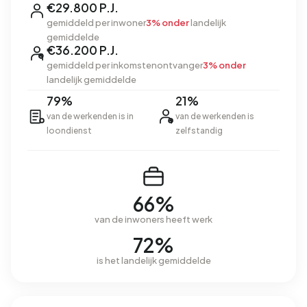
€29.800 P.J.
gemiddeld per inwoner
3% onder
landelijk
gemiddelde
€36.200 P.J.
gemiddeld per inkomstenontvanger
3% onder
landelijk gemiddelde
79%
21%
van de werkenden is in
van de werkenden is
loondienst
zelfstandig
66%
van de inwoners heeft werk
72%
is het landelijk gemiddelde