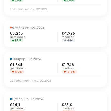
▲ 7,5%
▲ 8,9%
98 verkopen · t.o.v. Q2 2026
€/m² koop · Q3 2026
€5.263
€4.926
gemiddeld
mediaan
▲ 1,7%
stabiel
Huurprijs · Q3 2026
€1.864
€1.748
gemiddeld
mediaan
▼ 4,9%
▼ 10,4%
22 verhuringen · t.o.v. Q2 2026
€/m² huur · Q3 2026
€24,1
€25,0
gemiddeld
mediaan