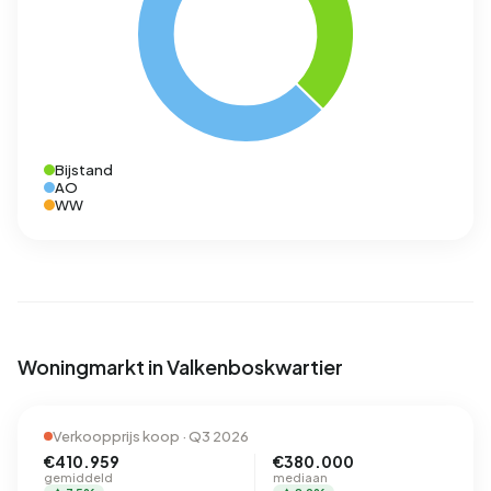
Bijstand
AO
WW
Woningmarkt in Valkenboskwartier
Verkoopprijs koop · Q3 2026
€410.959
€380.000
gemiddeld
mediaan