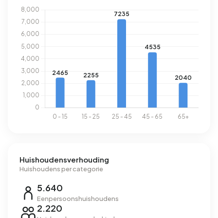
geregistreerd energielabel. De meest voorkomende
labels zijn G (37%), D (15%) en C (14%). Gemiddeld
verbruikt een adres in Valkenboskwartier 2.030 kWh aan
elektriciteit per jaar. Daarmee ligt het 28% lager dan het
landelijke gemiddelde van 2.810 kWh. Met een jaarlijkse
verbruik van 980 m³ per adres ligt het aardgasverbruik 23%
onder het landelijke gemiddelde van 1.280 m³.
Huishoudensverhouding
Huishoudens per categorie
5.640
Eenpersoonshuishoudens
2.220